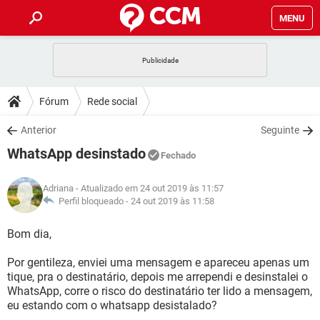
MENU
INÍCIO
JOGOS
WHATSAPP
DICAS
Fórum
Rede social
CELULAR
FACEBOOK
JOGOS
WHATSAPP
DOWNLOADS
Anterior
Seguinte
OUTLOOK
EXCEL
CELULAR
FACEBOOK
WhatsApp desinstado
INSTAGRAM
JOGOS
GMAIL
WHATSAPP
Fechado
FÓRUM
OUTLOOK
EXCEL
GUIA DE COMPRAS
CELULAR
FACEBOOK
Adriana
- Atualizado em 24 out 2019 às 11:57
INSTAGRAM
JOGOS
GMAIL
WHATSAPP
GLOSSÁRIO
Perfil bloqueado -
24 out 2019 às 11:58
OUTLOOK
EXCEL
GUIA DE COMPRAS
CELULAR
FACEBOOK
INSTAGRAM
JOGOS
GMAIL
WHATSAPP
Bom dia,
OUTLOOK
EXCEL
GUIA DE COMPRAS
CELULAR
FACEBOOK
Por gentileza, enviei uma mensagem e apareceu apenas um
INSTAGRAM
GMAIL
tique, pra o destinatário, depois me arrependi e desinstalei o
OUTLOOK
EXCEL
GUIA DE COMPRAS
WhatsApp, corre o risco do destinatário ter lido a mensagem,
INSTAGRAM
GMAIL
eu estando com o whatsapp desistalado?