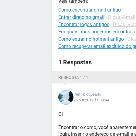
Veja também:
Como encontrar gmail antigo
Entrar direto no gmail
-
Dicas -Gmail
Encontrar jogos antigos
-
Dicas -Vi
Em quais abas podemos encontrar as
Como entrar no hotmail antigo
-
Dic
Como recuperar email excluido do g
1 Respostas
RESPOSTA 1 / 1
Perfil bloqueado
26 out 2019 às 03:44
Oi
Encontrar o como, você aparentemen
login, inserir o endereço de e-mail e 