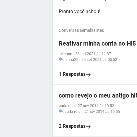
Pronto você achou!
Conversas semelhantes
Reativar minha conta no Hi5
julianne
-
28 set 2021 às 11:37
ninha25
-
29 set 2021 às 05:52
1 Respostas
como revejo o meu antigo hi
carla reis
-
27 nov 2014 às 19:52
carla reis
-
27 nov 2014 às 19:55
2 Respostas