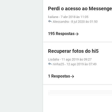
Perdi o acesso ao Messenge
kailane
-
7 abr 2018 às 11:05
Alessandra
-
8 jul 2020 às 01:50
195 Respostas
Recuperar fotos do hi5
Lisdalia
-
11 ago 2019 às 09:27
ninha25
-
12 ago 2019 às 07:49
1 Respostas