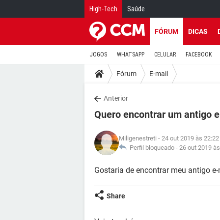
High-Tech
Saúde
FÓRUM
DICAS
JOGOS
WHATSAPP
CELULAR
FACEBOOK
Fórum
E-mail
Anterior
Quero encontrar um antigo e
Miligenestreti
- 24 out 2019 às 22:22
Perfil bloqueado -
26 out 2019 às
Gostaria de encontrar meu antigo e-
Share