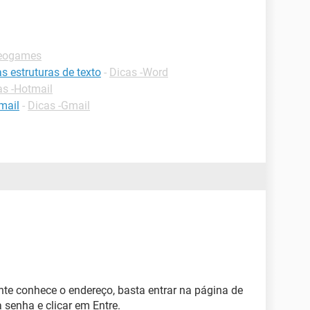
deogames
 estruturas de texto
-
Dicas -Word
as -Hotmail
mail
-
Dicas -Gmail
te conhece o endereço, basta entrar na página de
a senha e clicar em Entre.