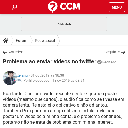
MENU
INÍCIO
JOGOS
WHATSAPP
DICAS
Fórum
Rede social
CELULAR
FACEBOOK
JOGOS
WHATSAPP
DOWNLOADS
Anterior
Seguinte
OUTLOOK
EXCEL
CELULAR
FACEBOOK
Problema ao enviar vídeos no twitter
INSTAGRAM
JOGOS
GMAIL
WHATSAPP
Fechado
FÓRUM
OUTLOOK
EXCEL
GUIA DE COMPRAS
CELULAR
FACEBOOK
Jiyang
- 31 out 2019 às 18:38
INSTAGRAM
JOGOS
GMAIL
WHATSAPP
GLOSSÁRIO
Perfil bloqueado -
1 nov 2019 às 08:54
OUTLOOK
EXCEL
GUIA DE COMPRAS
CELULAR
FACEBOOK
INSTAGRAM
JOGOS
GMAIL
WHATSAPP
Boa tarde. Criei um twitter recentemente e, quando posto
OUTLOOK
EXCEL
vídeos (mesmo que curtos), o áudio fica como se tivesse em
GUIA DE COMPRAS
CELULAR
FACEBOOK
câmera lenta. Reinstalei o aplicativo e não adiantou.
INSTAGRAM
GMAIL
Também Pedi para um amigo utilizar o celular dele para
OUTLOOK
EXCEL
GUIA DE COMPRAS
postar um vídeo pela minha conta, e o problema continuou,
INSTAGRAM
GMAIL
portanto não se trata de problema com minha internet.