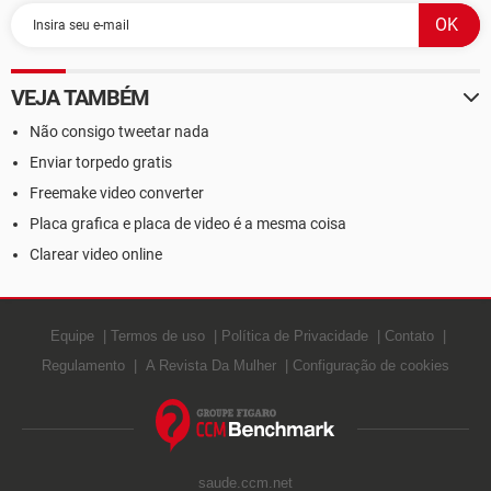
VEJA TAMBÉM
Não consigo tweetar nada
Enviar torpedo gratis
Freemake video converter
Placa grafica e placa de video é a mesma coisa
Clarear video online
Equipe
Termos de uso
Política de Privacidade
Contato
Regulamento
A Revista Da Mulher
Configuração de cookies
saude.ccm.net