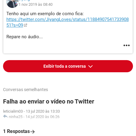
1 nov 2019 às 08:40
Tenho aqui um exemplo de como fica:
https://twitter.com/JiyangLoves/status/11884907541733908
51?s=09
Repare no áudio...
Exibir toda a conversa
Conversas semelhantes
Falha ao enviar o vídeo no Twitter
leticialim03
-
13 jul 2020 às 13:33
ninha25
-
14 jul 2020 às 06:26
1 Respostas