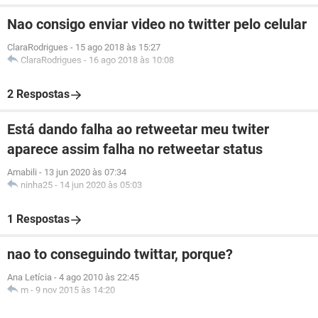
Nao consigo enviar video no twitter pelo celular
ClaraRodrigues
-
15 ago 2018 às 15:27
ClaraRodrigues
-
16 ago 2018 às 10:08
2 Respostas
Está dando falha ao retweetar meu twiter
aparece assim falha no retweetar status
Amabili
-
13 jun 2020 às 07:34
ninha25
-
14 jun 2020 às 05:03
1 Respostas
nao to conseguindo twittar, porque?
Ana Letícia
-
4 ago 2010 às 22:45
m
-
9 nov 2015 às 14:20