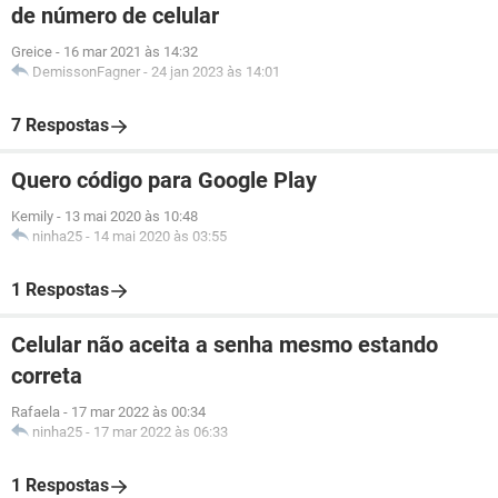
de número de celular
Greice
-
16 mar 2021 às 14:32
DemissonFagner
-
24 jan 2023 às 14:01
7 Respostas
Quero código para Google Play
Kemily
-
13 mai 2020 às 10:48
ninha25
-
14 mai 2020 às 03:55
1 Respostas
Celular não aceita a senha mesmo estando
correta
Rafaela
-
17 mar 2022 às 00:34
ninha25
-
17 mar 2022 às 06:33
1 Respostas