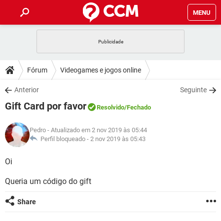
MENU
INÍCIO
JOGOS
WHATSAPP
DICAS
Fórum
Videogames e jogos online
CELULAR
FACEBOOK
JOGOS
WHATSAPP
DOWNLOADS
Anterior
Seguinte
OUTLOOK
EXCEL
CELULAR
FACEBOOK
Gift Card por favor
INSTAGRAM
JOGOS
GMAIL
WHATSAPP
Resolvido
/Fechado
FÓRUM
OUTLOOK
EXCEL
GUIA DE COMPRAS
CELULAR
FACEBOOK
Pedro
- Atualizado em 2 nov 2019 às 05:44
INSTAGRAM
JOGOS
GMAIL
WHATSAPP
GLOSSÁRIO
Perfil bloqueado -
2 nov 2019 às 05:43
OUTLOOK
EXCEL
GUIA DE COMPRAS
CELULAR
FACEBOOK
INSTAGRAM
JOGOS
GMAIL
WHATSAPP
Oi
OUTLOOK
EXCEL
GUIA DE COMPRAS
CELULAR
FACEBOOK
Queria um código do gift
INSTAGRAM
GMAIL
OUTLOOK
EXCEL
GUIA DE COMPRAS
Share
INSTAGRAM
GMAIL