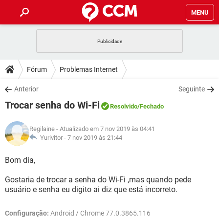
MENU
INÍCIO
JOGOS
WHATSAPP
DICAS
Fórum
Problemas Internet
CELULAR
FACEBOOK
JOGOS
WHATSAPP
DOWNLOADS
Anterior
Seguinte
OUTLOOK
EXCEL
CELULAR
FACEBOOK
Trocar senha do Wi-Fi
INSTAGRAM
JOGOS
GMAIL
WHATSAPP
Resolvido
/Fechado
FÓRUM
OUTLOOK
EXCEL
GUIA DE COMPRAS
CELULAR
FACEBOOK
Regilaine
- Atualizado em 7 nov 2019 às 04:41
INSTAGRAM
JOGOS
GMAIL
WHATSAPP
GLOSSÁRIO
Yurivitor -
7 nov 2019 às 21:44
OUTLOOK
EXCEL
GUIA DE COMPRAS
CELULAR
FACEBOOK
INSTAGRAM
JOGOS
GMAIL
WHATSAPP
Bom dia,
OUTLOOK
EXCEL
GUIA DE COMPRAS
CELULAR
FACEBOOK
Gostaria de trocar a senha do Wi-Fi ,mas quando pede
INSTAGRAM
GMAIL
usuário e senha eu digito ai diz que está incorreto.
OUTLOOK
EXCEL
GUIA DE COMPRAS
INSTAGRAM
GMAIL
Configuração:
Android / Chrome 77.0.3865.116