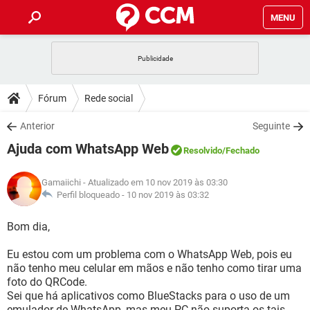
MENU
INÍCIO
JOGOS
WHATSAPP
DICAS
Fórum
Rede social
CELULAR
FACEBOOK
JOGOS
WHATSAPP
DOWNLOADS
Anterior
Seguinte
OUTLOOK
EXCEL
CELULAR
FACEBOOK
Ajuda com WhatsApp Web
INSTAGRAM
JOGOS
GMAIL
WHATSAPP
Resolvido
/Fechado
FÓRUM
OUTLOOK
EXCEL
GUIA DE COMPRAS
CELULAR
FACEBOOK
Gamaiichi
- Atualizado em 10 nov 2019 às 03:30
INSTAGRAM
JOGOS
GMAIL
WHATSAPP
GLOSSÁRIO
Perfil bloqueado -
10 nov 2019 às 03:32
OUTLOOK
EXCEL
GUIA DE COMPRAS
CELULAR
FACEBOOK
INSTAGRAM
JOGOS
GMAIL
WHATSAPP
Bom dia,
OUTLOOK
EXCEL
GUIA DE COMPRAS
CELULAR
FACEBOOK
Eu estou com um problema com o WhatsApp Web, pois eu
INSTAGRAM
GMAIL
não tenho meu celular em mãos e não tenho como tirar uma
OUTLOOK
EXCEL
GUIA DE COMPRAS
foto do QRCode.
INSTAGRAM
GMAIL
Sei que há aplicativos como BlueStacks para o uso de um
emulador de WhatsApp, mas meu PC não suporta os tais.