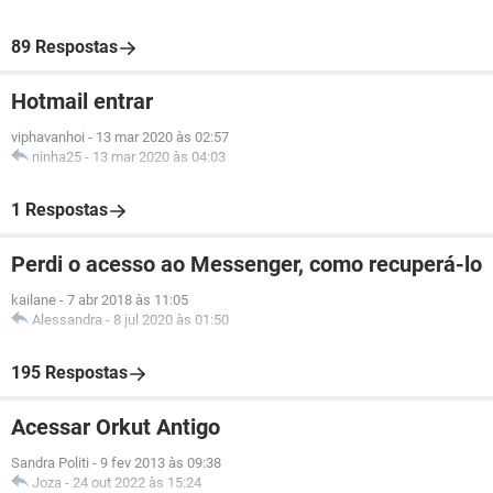
89 Respostas
Hotmail entrar
viphavanhoi
-
13 mar 2020 às 02:57
ninha25
-
13 mar 2020 às 04:03
1 Respostas
Perdi o acesso ao Messenger, como recuperá-lo
kailane
-
7 abr 2018 às 11:05
Alessandra
-
8 jul 2020 às 01:50
195 Respostas
Acessar Orkut Antigo
Sandra Politi
-
9 fev 2013 às 09:38
Joza
-
24 out 2022 às 15:24