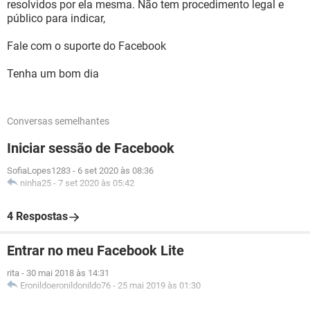
resolvidos por ela mesma. Não tem procedimento legal e
público para indicar,
Fale com o suporte do Facebook
Tenha um bom dia
Conversas semelhantes
Iniciar sessão de Facebook
SofiaLopes1283
-
6 set 2020 às 08:36
ninha25
-
7 set 2020 às 05:42
4 Respostas
Entrar no meu Facebook Lite
rita
-
30 mai 2018 às 14:31
Eronildoeronildonildo76
-
25 mai 2019 às 01:30