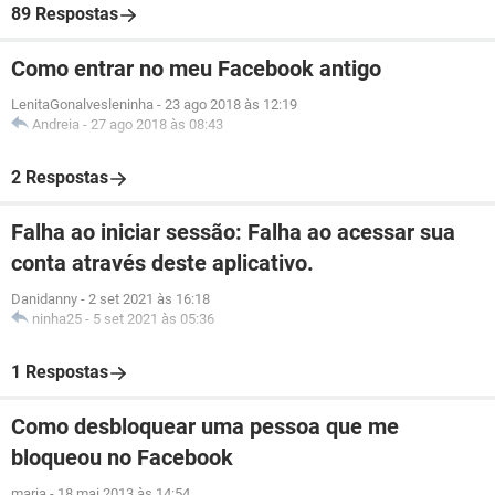
89 Respostas
Como entrar no meu Facebook antigo
LenitaGonalvesleninha
-
23 ago 2018 às 12:19
Andreia
-
27 ago 2018 às 08:43
2 Respostas
Falha ao iniciar sessão: Falha ao acessar sua
conta através deste aplicativo.
Danidanny
-
2 set 2021 às 16:18
ninha25
-
5 set 2021 às 05:36
1 Respostas
Como desbloquear uma pessoa que me
bloqueou no Facebook
maria
-
18 mai 2013 às 14:54