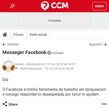
MENU
INÍCIO
JOGOS
WHATSAPP
DICAS
Fórum
Rede social
CELULAR
FACEBOOK
JOGOS
WHATSAPP
DOWNLOADS
Anterior
Seguinte
OUTLOOK
EXCEL
CELULAR
FACEBOOK
Messeger Facebook
INSTAGRAM
JOGOS
GMAIL
WHATSAPP
Fechado
FÓRUM
OUTLOOK
EXCEL
GUIA DE COMPRAS
CELULAR
FACEBOOK
daiene
- Atualizado em 19 nov 2019 às 04:27
INSTAGRAM
JOGOS
GMAIL
WHATSAPP
GLOSSÁRIO
Perfil bloqueado -
19 nov 2019 às 04:28
OUTLOOK
EXCEL
GUIA DE COMPRAS
CELULAR
FACEBOOK
INSTAGRAM
JOGOS
GMAIL
WHATSAPP
Olá
OUTLOOK
EXCEL
GUIA DE COMPRAS
CELULAR
FACEBOOK
O Facebook é minha ferramenta de trabalho em bloquearam
INSTAGRAM
GMAIL
e consigo responder to desesperada por favor m ajudem
OUTLOOK
EXCEL
GUIA DE COMPRAS
INSTAGRAM
GMAIL
Share