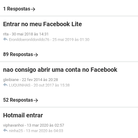
1 Respostas
Entrar no meu Facebook Lite
rita
-
30 mai 2018 às 14:31
Eronildoeronildonildo76
-
25 mai 2019 às 01:30
89 Respostas
nao consigo abrir uma conta no Facebook
gleibiane
-
22 fev 2014 às 20:28
LUQUINHAS
-
20 out 2017 às 15:38
52 Respostas
Hotmail entrar
viphavanhoi
-
13 mar 2020 às 02:57
ninha25
-
13 mar 2020 às 04:03