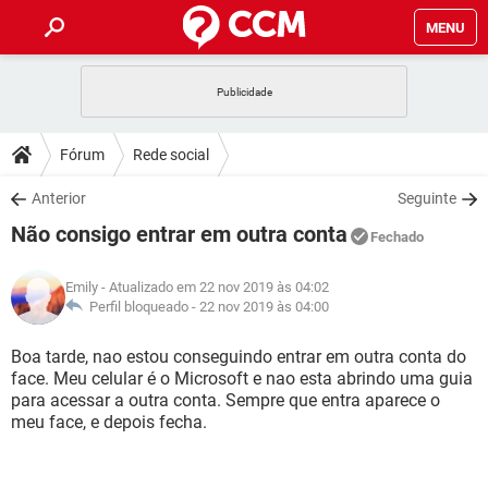
MENU
INÍCIO
JOGOS
WHATSAPP
DICAS
Fórum
Rede social
CELULAR
FACEBOOK
JOGOS
WHATSAPP
DOWNLOADS
Anterior
Seguinte
OUTLOOK
EXCEL
CELULAR
FACEBOOK
Não consigo entrar em outra conta
INSTAGRAM
JOGOS
GMAIL
WHATSAPP
Fechado
FÓRUM
OUTLOOK
EXCEL
GUIA DE COMPRAS
CELULAR
FACEBOOK
Emily
- Atualizado em 22 nov 2019 às 04:02
INSTAGRAM
JOGOS
GMAIL
WHATSAPP
GLOSSÁRIO
Perfil bloqueado -
22 nov 2019 às 04:00
OUTLOOK
EXCEL
GUIA DE COMPRAS
CELULAR
FACEBOOK
INSTAGRAM
JOGOS
GMAIL
WHATSAPP
Boa tarde, nao estou conseguindo entrar em outra conta do
OUTLOOK
EXCEL
face. Meu celular é o Microsoft e nao esta abrindo uma guia
GUIA DE COMPRAS
CELULAR
FACEBOOK
para acessar a outra conta. Sempre que entra aparece o
INSTAGRAM
GMAIL
meu face, e depois fecha.
OUTLOOK
EXCEL
GUIA DE COMPRAS
INSTAGRAM
GMAIL