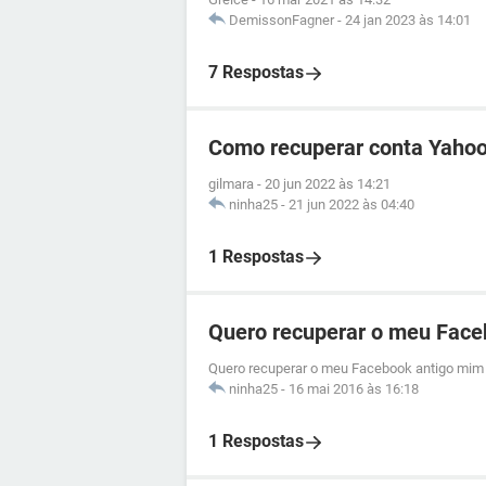
DemissonFagner
-
24 jan 2023 às 14:01
7 Respostas
Como recuperar conta Yahoo
gilmara
-
20 jun 2022 às 14:21
ninha25
-
21 jun 2022 às 04:40
1 Respostas
Quero recuperar o meu Face
Quero recuperar o meu Facebook antigo mim 
ninha25
-
16 mai 2016 às 16:18
1 Respostas