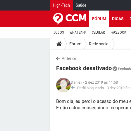
High-Tech
Saúde
FÓRUM
DICAS
JOGOS
WHATSAPP
CELULAR
FACEBOOK
Fórum
Rede social
Anterior
Facebook desativado
Fechad
Danieli
- 2 dez 2019 às 11:58
Perfil bloqueado -
3 dez 2019 às 
Bom dia, eu perdi o acesso do meu 
E não estou conseguindo recuperar 