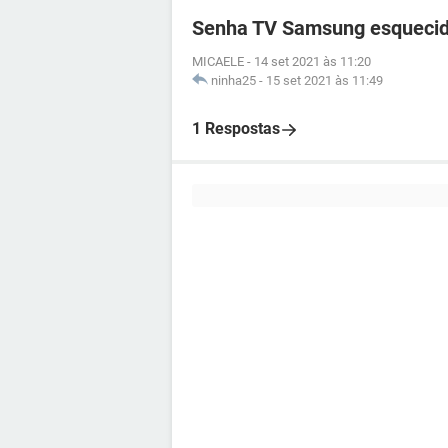
Senha TV Samsung esqueci
MICAELE
-
14 set 2021 às 11:20
ninha25
-
15 set 2021 às 11:49
1 Respostas