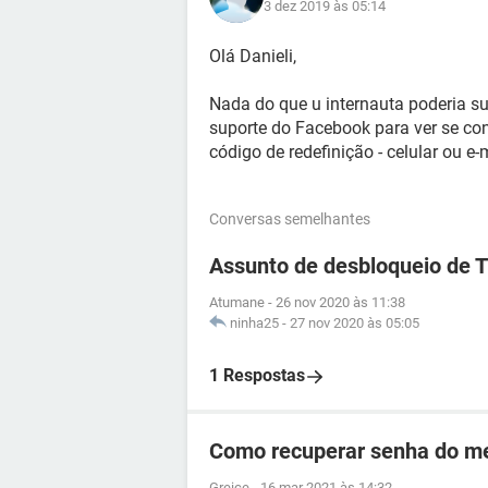
3 dez 2019 às 05:14
Olá Danieli,
Nada do que u internauta poderia s
suporte do Facebook para ver se c
código de redefinição - celular ou e-m
Conversas semelhantes
Assunto de desbloqueio de 
Atumane
-
26 nov 2020 às 11:38
ninha25
-
27 nov 2020 às 05:05
1 Respostas
Como recuperar senha do me
Greice
-
16 mar 2021 às 14:32