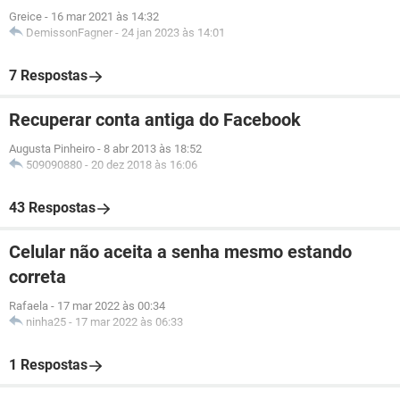
Greice
-
16 mar 2021 às 14:32
DemissonFagner
-
24 jan 2023 às 14:01
7 Respostas
Recuperar conta antiga do Facebook
Augusta Pinheiro
-
8 abr 2013 às 18:52
509090880
-
20 dez 2018 às 16:06
43 Respostas
Celular não aceita a senha mesmo estando
correta
Rafaela
-
17 mar 2022 às 00:34
ninha25
-
17 mar 2022 às 06:33
1 Respostas