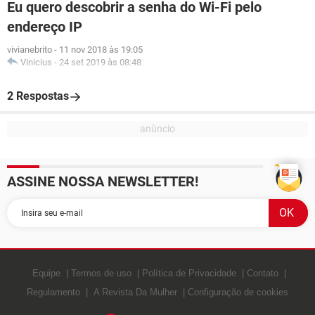
Eu quero descobrir a senha do Wi-Fi pelo
endereço IP
vivianebrito
-
11 nov 2018 às 19:05
Vinicius
-
24 set 2019 às 08:48
2 Respostas
ASSINE NOSSA NEWSLETTER!
Equipe
Termos de uso
Política de Privacidade
Contato
Regulamento
A Revista Da Mulher
Configuração de cookies