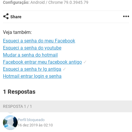
GUIA DE COMPRAS
Configuração:
Android / Chrome 79.0.3945.79
Share
Veja também:
Esqueci a senha do meu Facebook
Esqueci a senha do youtube
Mudar a senha do hotmail
Facebook entrar meu facebook antigo
✓
Esqueci a senha tv lg antiga
✓
Hotmail entrar login e senha
1 Respostas
RESPOSTA 1 / 1
Perfil bloqueado
16 dez 2019 às 02:10