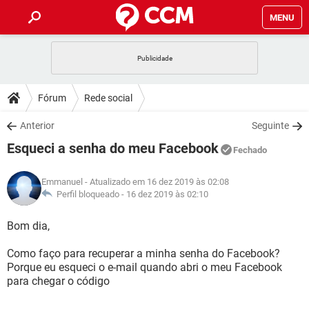
MENU
INÍCIO
JOGOS
WHATSAPP
DICAS
Fórum
Rede social
CELULAR
FACEBOOK
JOGOS
WHATSAPP
DOWNLOADS
Anterior
Seguinte
OUTLOOK
EXCEL
CELULAR
FACEBOOK
Esqueci a senha do meu Facebook
INSTAGRAM
JOGOS
GMAIL
WHATSAPP
Fechado
FÓRUM
OUTLOOK
EXCEL
GUIA DE COMPRAS
CELULAR
FACEBOOK
Emmanuel
- Atualizado em 16 dez 2019 às 02:08
INSTAGRAM
JOGOS
GMAIL
WHATSAPP
GLOSSÁRIO
Perfil bloqueado -
16 dez 2019 às 02:10
OUTLOOK
EXCEL
GUIA DE COMPRAS
CELULAR
FACEBOOK
INSTAGRAM
JOGOS
GMAIL
WHATSAPP
Bom dia,
OUTLOOK
EXCEL
GUIA DE COMPRAS
CELULAR
FACEBOOK
Como faço para recuperar a minha senha do Facebook?
INSTAGRAM
GMAIL
Porque eu esqueci o e-mail quando abri o meu Facebook
OUTLOOK
EXCEL
GUIA DE COMPRAS
para chegar o código
INSTAGRAM
GMAIL