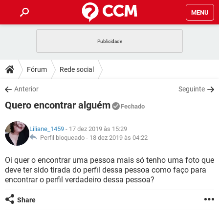
MENU
INÍCIO
JOGOS
WHATSAPP
DICAS
Fórum
Rede social
CELULAR
FACEBOOK
JOGOS
WHATSAPP
DOWNLOADS
Anterior
Seguinte
OUTLOOK
EXCEL
CELULAR
FACEBOOK
Quero encontrar alguém
INSTAGRAM
JOGOS
GMAIL
WHATSAPP
Fechado
FÓRUM
OUTLOOK
EXCEL
GUIA DE COMPRAS
CELULAR
FACEBOOK
Liliane_1459
- 17 dez 2019 às 15:29
INSTAGRAM
JOGOS
GMAIL
WHATSAPP
GLOSSÁRIO
Perfil bloqueado -
18 dez 2019 às 04:22
OUTLOOK
EXCEL
GUIA DE COMPRAS
CELULAR
FACEBOOK
INSTAGRAM
JOGOS
GMAIL
WHATSAPP
Oi quer o encontrar uma pessoa mais só tenho uma foto que
OUTLOOK
EXCEL
deve ter sido tirada do perfil dessa pessoa como faço para
GUIA DE COMPRAS
CELULAR
FACEBOOK
encontrar o perfil verdadeiro dessa pessoa?
INSTAGRAM
GMAIL
OUTLOOK
EXCEL
GUIA DE COMPRAS
Share
INSTAGRAM
GMAIL