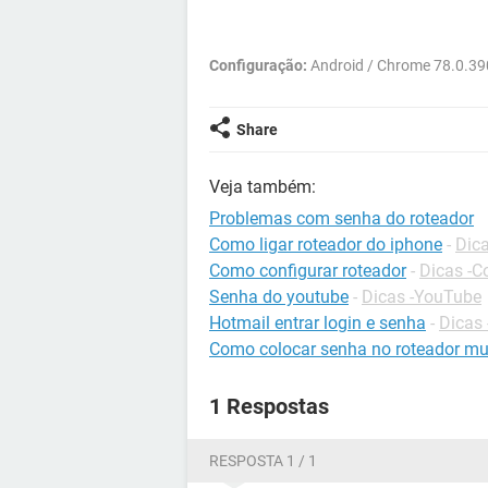
Configuração:
Android / Chrome 78.0.3
Share
Veja também:
Problemas com senha do roteador
Como ligar roteador do iphone
-
Dica
Como configurar roteador
-
Dicas -C
Senha do youtube
-
Dicas -YouTube
Hotmail entrar login e senha
-
Dicas 
Como colocar senha no roteador mul
1 Respostas
RESPOSTA 1 / 1