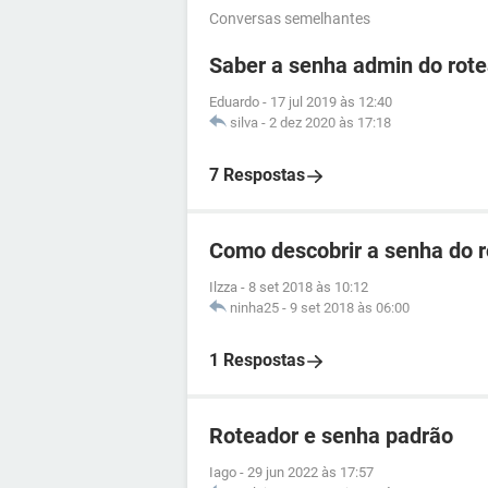
Conversas semelhantes
Saber a senha admin do ro
Eduardo
-
17 jul 2019 às 12:40
silva
-
2 dez 2020 às 17:18
7 Respostas
Como descobrir a senha do 
Ilzza
-
8 set 2018 às 10:12
ninha25
-
9 set 2018 às 06:00
1 Respostas
Roteador e senha padrão
Iago
-
29 jun 2022 às 17:57