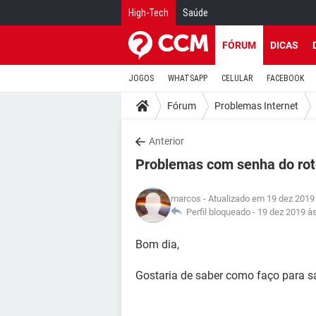
High-Tech
Saúde
FÓRUM
DICAS
JOGOS
WHATSAPP
CELULAR
FACEBOOK
Fórum
Problemas Internet
Anterior
Problemas com senha do ro
marcos
- Atualizado em 19 dez 2019
Perfil bloqueado -
19 dez 2019 à
Bom dia,
Gostaria de saber como faço para s