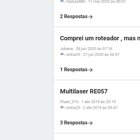
Vazluiz480
-
11 mai 2023 às 00:07
2 Respostas
Comprei um roteador , mas n
Juliana
-
26 jun 2020 às 07:16
ninha25
-
27 jun 2020 às 06:57
1 Respostas
Multilaser RE057
Fhael_315
-
1 abr 2019 às 20:19
ninha25
-
2 abr 2019 às 09:47
3 Respostas