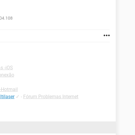
904.108
s -iOS
onexão
-Hotmail
tilaser
✓
-
Fórum Problemas Internet