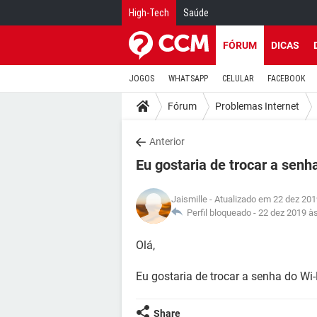
High-Tech
Saúde
FÓRUM
DICAS
JOGOS
WHATSAPP
CELULAR
FACEBOOK
Fórum
Problemas Internet
Anterior
Eu gostaria de trocar a senh
Jaismille
- Atualizado em 22 dez 201
Perfil bloqueado -
22 dez 2019 à
Olá,
Eu gostaria de trocar a senha do Wi-
Share