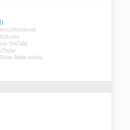
Fi
ens instantâneas
tlook.com
cas -YouTube
 -iPhone
-
Dicas -Redes sociais