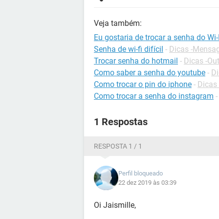
Veja também:
Eu gostaria de trocar a senha do Wi-
Senha de wi-fi difícil
-
Dicas -Mensag
Trocar senha do hotmail
-
Dicas -Ou
Como saber a senha do youtube
-
Di
Como trocar o pin do iphone
-
Dicas
Como trocar a senha do instagram
1 Respostas
RESPOSTA 1 / 1
Perfil bloqueado
22 dez 2019 às 03:39
Oi Jaismille,