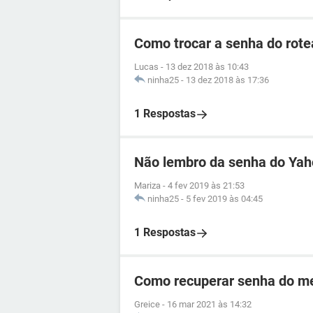
Como trocar a senha do rotea
Lucas
-
13 dez 2018 às 10:43
ninha25
-
13 dez 2018 às 17:36
1 Respostas
Não lembro da senha do Ya
Mariza
-
4 fev 2019 às 21:53
ninha25
-
5 fev 2019 às 04:45
1 Respostas
Como recuperar senha do me
Greice
-
16 mar 2021 às 14:32