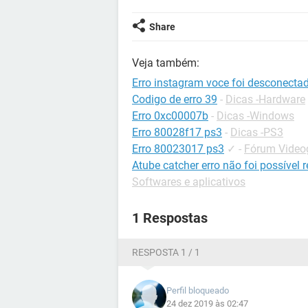
Share
Veja também:
Erro instagram voce foi desconecta
Codigo de erro 39
-
Dicas -Hardware
Erro 0xc00007b
-
Dicas -Windows
Erro 80028f17 ps3
-
Dicas -PS3
Erro 80023017 ps3
✓
-
Fórum Videog
Atube catcher erro não foi possível 
Softwares e aplicativos
1 Respostas
RESPOSTA 1 / 1
Perfil bloqueado
24 dez 2019 às 02:47