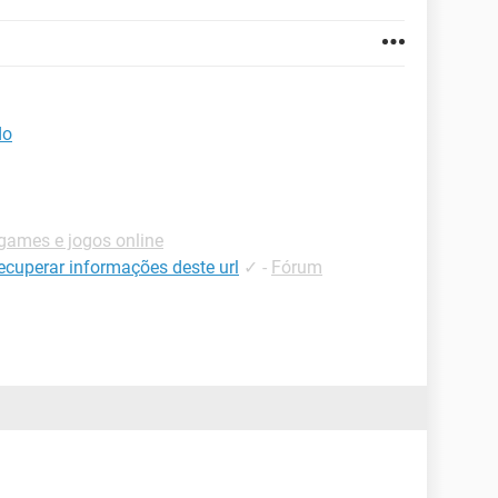
do
ames e jogos online
recuperar informações deste url
✓
-
Fórum