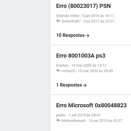
Erro (80023017) PSN
Orlando Vieira
-
5 jan 2016 às 16:11
GelsinhoR7
-
4 jul 2017 às 22:01
10 Respostas
Erro 8001003A ps3
Everton
-
14 mai 2020 às 14:12
ninha25
-
15 mai 2020 às 05:45
1 Respostas
Erro Microsoft 0x80048823
pedro
-
1 set 2019 às 08:47
Mohsinboruah
-
14 set 2019 às 02:57