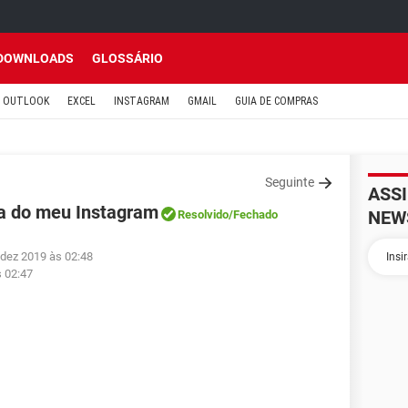
DOWNLOADS
GLOSSÁRIO
OUTLOOK
EXCEL
INSTAGRAM
GMAIL
GUIA DE COMPRAS
Seguinte
ASS
ha do meu Instagram
NEW
Resolvido
/Fechado
 dez 2019 às 02:48
s 02:47