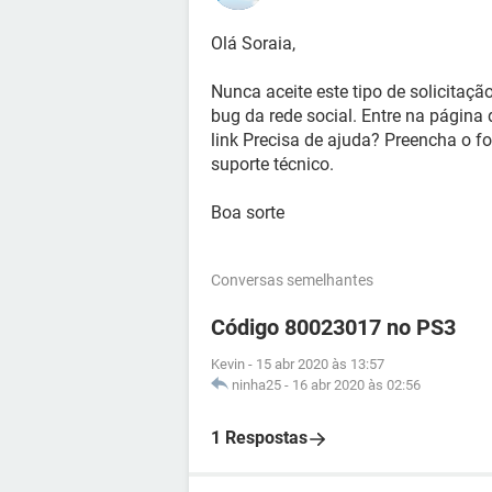
Olá Soraia,
Nunca aceite este tipo de solicitaç
bug da rede social. Entre na página 
link Precisa de ajuda? Preencha o fo
suporte técnico.
Boa sorte
Conversas semelhantes
Código 80023017 no PS3
Kevin
-
15 abr 2020 às 13:57
ninha25
-
16 abr 2020 às 02:56
1 Respostas