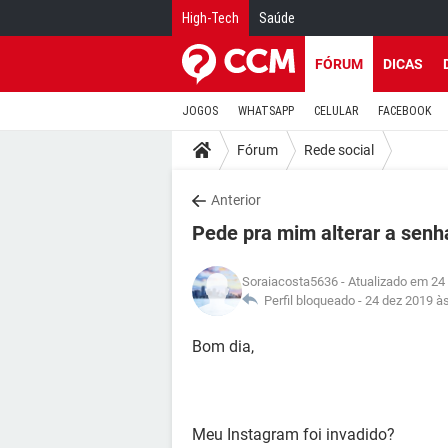
High-Tech
Saúde
FÓRUM
DICAS
JOGOS
WHATSAPP
CELULAR
FACEBOOK
Fórum
Rede social
Anterior
Pede pra mim alterar a sen
Soraiacosta5636
- Atualizado em 24
Perfil bloqueado -
24 dez 2019 à
Bom dia,
Meu Instagram foi invadido?