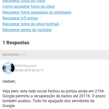
Recuperar fotos do Orkut
GUIA DE COMPRAS
Como recuperar fotos do orkut
Recuperar fotos apagadas do whatsapp
Recuperar hi5 antigo
✓
Recuperar fotos do orkut hotmail
✓
Recuperar senha do youtube
1 Respostas
RESPOSTA 1 / 1
Perfil bloqueado
24 dez 2019 às 02:17
Herbert,
Veja bem, esta rede social fechou as portas ainda em 2194.
Google permitiu a recuperação de dados até 20116. O prazo
também acabou. Tudo foi apagado dos servidores da
Google.