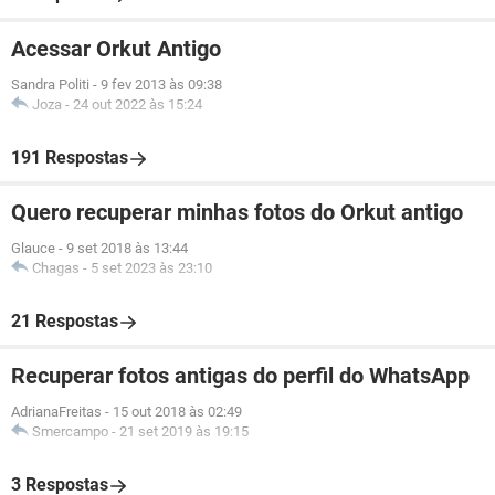
Acessar Orkut Antigo
Sandra Politi
-
9 fev 2013 às 09:38
Joza
-
24 out 2022 às 15:24
191 Respostas
Quero recuperar minhas fotos do Orkut antigo
Glauce
-
9 set 2018 às 13:44
Chagas
-
5 set 2023 às 23:10
21 Respostas
Recuperar fotos antigas do perfil do WhatsApp
AdrianaFreitas
-
15 out 2018 às 02:49
Smercampo
-
21 set 2019 às 19:15
3 Respostas