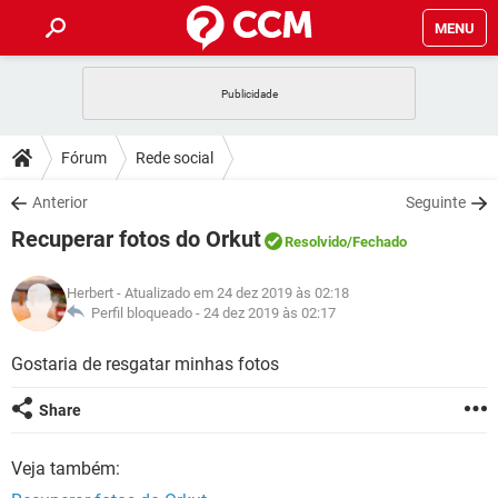
MENU
INÍCIO
JOGOS
WHATSAPP
DICAS
Fórum
Rede social
CELULAR
FACEBOOK
JOGOS
WHATSAPP
DOWNLOADS
Anterior
Seguinte
OUTLOOK
EXCEL
CELULAR
FACEBOOK
Recuperar fotos do Orkut
INSTAGRAM
JOGOS
GMAIL
WHATSAPP
Resolvido
/Fechado
FÓRUM
OUTLOOK
EXCEL
GUIA DE COMPRAS
CELULAR
FACEBOOK
Herbert
- Atualizado em 24 dez 2019 às 02:18
INSTAGRAM
JOGOS
GMAIL
WHATSAPP
GLOSSÁRIO
Perfil bloqueado -
24 dez 2019 às 02:17
OUTLOOK
EXCEL
GUIA DE COMPRAS
CELULAR
FACEBOOK
INSTAGRAM
JOGOS
GMAIL
WHATSAPP
Gostaria de resgatar minhas fotos
OUTLOOK
EXCEL
GUIA DE COMPRAS
CELULAR
FACEBOOK
Share
INSTAGRAM
GMAIL
OUTLOOK
EXCEL
GUIA DE COMPRAS
Veja também:
INSTAGRAM
GMAIL