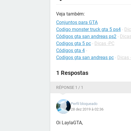
Veja também:
Conjuntos para GTA
Codigo monster truck gta 5 ps4
-
Dic
Códigos gta san andreas ps2
-
Dicas
Codigos gta 5 pc
-
Dicas -PC
Códigos gta 4
-
Codigos gta san andreas pc
-
Dicas 
1 Respostas
RÉPONSE 1 / 1
Perfil bloqueado
28 dez 2019 à 02:36
Oi LaylaGTA,