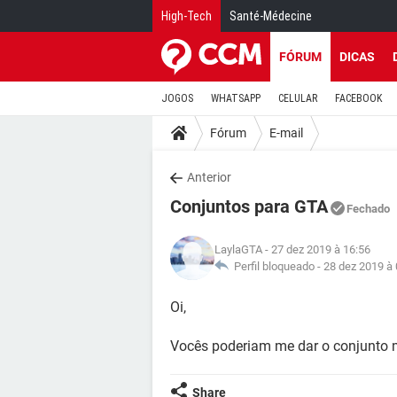
High-Tech
Santé-Médecine
FÓRUM
DICAS
JOGOS
WHATSAPP
CELULAR
FACEBOOK
Fórum
E-mail
Anterior
Conjuntos para GTA
Fechado
LaylaGTA
- 27 dez 2019 à 16:56
Perfil bloqueado -
28 dez 2019 à 
Oi,
Vocês poderiam me dar o conjunto 
Share