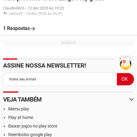
Claudio0603
-
12 dez 2020 às 19:23
ninha25
-
14 dez 2020 às 05:35
1 Respostas
ASSINE NOSSA NEWSLETTER!
VEJA TAMBÉM
Memu play
Play at home
Baixar jogos no play store
Reembolso google play