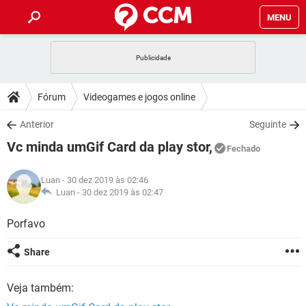
MENU
INÍCIO
JOGOS
WHATSAPP
DICAS
Fórum
Videogames e jogos online
CELULAR
FACEBOOK
JOGOS
WHATSAPP
DOWNLOADS
Anterior
Seguinte
OUTLOOK
EXCEL
CELULAR
FACEBOOK
Vc minda umGif Card da play stor,
INSTAGRAM
JOGOS
GMAIL
WHATSAPP
Fechado
FÓRUM
OUTLOOK
EXCEL
GUIA DE COMPRAS
CELULAR
FACEBOOK
Luan
- 30 dez 2019 às 02:46
INSTAGRAM
JOGOS
GMAIL
WHATSAPP
GLOSSÁRIO
Luan -
30 dez 2019 às 02:47
OUTLOOK
EXCEL
GUIA DE COMPRAS
CELULAR
FACEBOOK
INSTAGRAM
JOGOS
GMAIL
WHATSAPP
Porfavo
OUTLOOK
EXCEL
GUIA DE COMPRAS
CELULAR
FACEBOOK
Share
INSTAGRAM
GMAIL
OUTLOOK
EXCEL
GUIA DE COMPRAS
Veja também:
INSTAGRAM
GMAIL