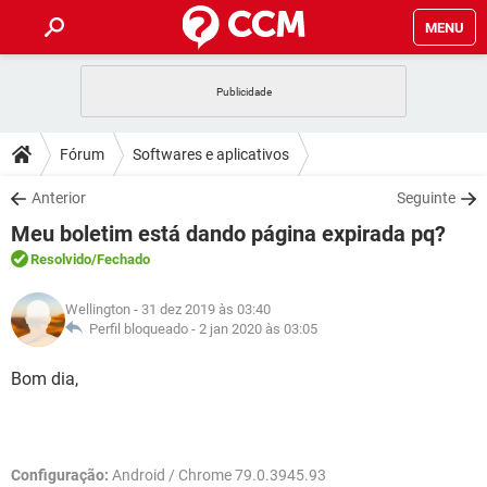
MENU
INÍCIO
JOGOS
WHATSAPP
DICAS
Fórum
Softwares e aplicativos
CELULAR
FACEBOOK
JOGOS
WHATSAPP
DOWNLOADS
Anterior
Seguinte
OUTLOOK
EXCEL
CELULAR
FACEBOOK
Meu boletim está dando página expirada pq?
INSTAGRAM
JOGOS
GMAIL
WHATSAPP
FÓRUM
OUTLOOK
EXCEL
Resolvido
/Fechado
GUIA DE COMPRAS
CELULAR
FACEBOOK
INSTAGRAM
JOGOS
GMAIL
WHATSAPP
GLOSSÁRIO
OUTLOOK
Wellington
- 31 dez 2019 às 03:40
EXCEL
GUIA DE COMPRAS
CELULAR
FACEBOOK
Perfil bloqueado -
2 jan 2020 às 03:05
INSTAGRAM
JOGOS
GMAIL
WHATSAPP
OUTLOOK
EXCEL
Bom dia,
GUIA DE COMPRAS
CELULAR
FACEBOOK
INSTAGRAM
GMAIL
OUTLOOK
EXCEL
GUIA DE COMPRAS
INSTAGRAM
GMAIL
Configuração:
Android / Chrome 79.0.3945.93