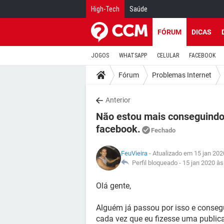
High-Tech
Saúde
FÓRUM
DICAS
JOGOS
WHATSAPP
CELULAR
FACEBOOK
Fórum
Problemas Internet
Anterior
Não estou mais conseguindo 
facebook.
Fechado
FeuVieira
- Atualizado em 15 jan 202
Perfil bloqueado -
15 jan 2020 às
Olá gente,
Alguém já passou por isso e consegu
cada vez que eu fizesse uma publi