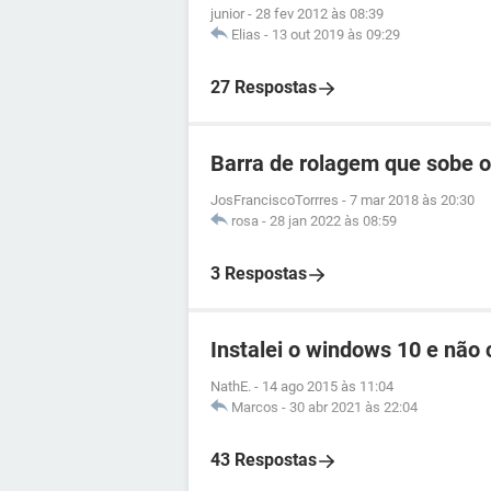
junior
-
28 fev 2012 às 08:39
Elias
-
13 out 2019 às 09:29
27 Respostas
Barra de rolagem que sobe 
JosFranciscoTorrres
-
7 mar 2018 às 20:30
rosa
-
28 jan 2022 às 08:59
3 Respostas
Instalei o windows 10 e não 
NathE.
-
14 ago 2015 às 11:04
Marcos
-
30 abr 2021 às 22:04
43 Respostas