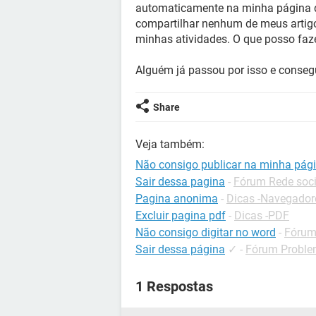
automaticamente na minha página 
compartilhar nenhum de meus artigo
minhas atividades. O que posso faz
Alguém já passou por isso e conseg
Share
Veja também:
Não consigo publicar na minha pág
Sair dessa pagina
-
Fórum Rede soci
Pagina anonima
-
Dicas -Navegador
Excluir pagina pdf
-
Dicas -PDF
Não consigo digitar no word
-
Fórum 
Sair dessa página
✓
-
Fórum Problem
1 Respostas