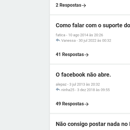
2 Respostas
Como falar com o suporte d
fatica
-
10 ago 2014 às 20:26
Vanessa
-
30 jul 2022 às 00:32
41 Respostas
O facebook não abre.
alepaz
-
3 jul 2013 às 20:32
ninha25
-
3 dez 2018 às 09:55
49 Respostas
Não consigo postar nada no