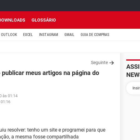
DOWNLOADS
GLOSSÁRIO
OUTLOOK
EXCEL
INSTAGRAM
GMAIL
GUIA DE COMPRAS
Seguinte
ASS
publicar meus artigos na página do
NEW
0 às 01:14
 01:16
iu resolver: tenho um site e programei para que
cação, a mesma fosse compartilhada