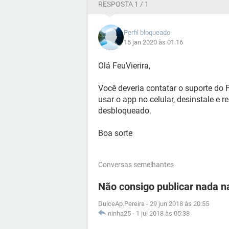
RESPOSTA 1 / 1
Perfil bloqueado
15 jan 2020 às 01:16
Olá FeuVierira,
Você deveria contatar o suporte do 
usar o app no celular, desinstale e r
desbloqueado.
Boa sorte
Conversas semelhantes
Não consigo publicar nada 
DulceAp.Pereira
-
29 jun 2018 às 20:55
ninha25
-
1 jul 2018 às 05:38