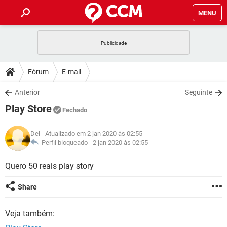
MENU
INÍCIO
JOGOS
WHATSAPP
DICAS
Fórum
E-mail
CELULAR
FACEBOOK
JOGOS
WHATSAPP
DOWNLOADS
Anterior
Seguinte
OUTLOOK
EXCEL
CELULAR
FACEBOOK
Play Store
INSTAGRAM
JOGOS
GMAIL
WHATSAPP
Fechado
FÓRUM
OUTLOOK
EXCEL
GUIA DE COMPRAS
CELULAR
FACEBOOK
Del
- Atualizado em 2 jan 2020 às 02:55
INSTAGRAM
JOGOS
GMAIL
WHATSAPP
GLOSSÁRIO
Perfil bloqueado -
2 jan 2020 às 02:55
OUTLOOK
EXCEL
GUIA DE COMPRAS
CELULAR
FACEBOOK
INSTAGRAM
JOGOS
GMAIL
WHATSAPP
Quero 50 reais play story
OUTLOOK
EXCEL
GUIA DE COMPRAS
CELULAR
FACEBOOK
Share
INSTAGRAM
GMAIL
OUTLOOK
EXCEL
GUIA DE COMPRAS
Veja também:
INSTAGRAM
GMAIL