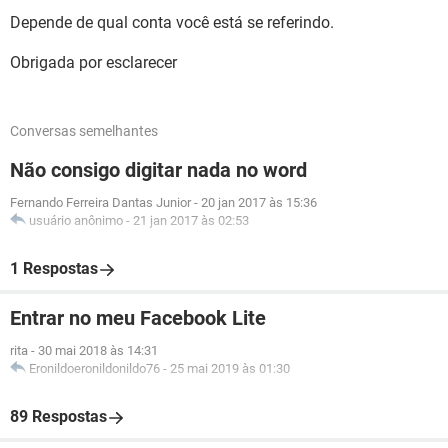
Depende de qual conta você está se referindo.
Obrigada por esclarecer
Conversas semelhantes
Não consigo digitar nada no word
Fernando Ferreira Dantas Junior
-
20 jan 2017 às 15:36
usuário anônimo
-
21 jan 2017 às 02:53
1 Respostas
Entrar no meu Facebook Lite
rita
-
30 mai 2018 às 14:31
Eronildoeronildonildo76
-
25 mai 2019 às 01:30
89 Respostas