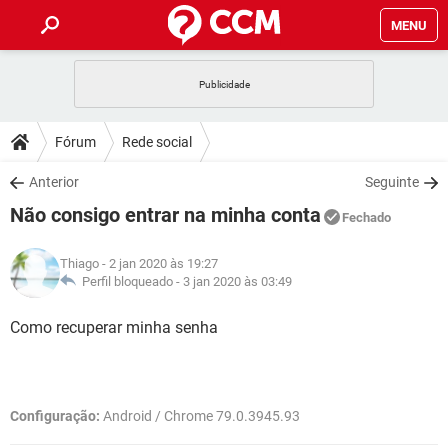
MENU
INÍCIO
JOGOS
WHATSAPP
DICAS
Fórum
Rede social
CELULAR
FACEBOOK
JOGOS
WHATSAPP
DOWNLOADS
Anterior
Seguinte
OUTLOOK
EXCEL
CELULAR
FACEBOOK
Não consigo entrar na minha conta
INSTAGRAM
JOGOS
GMAIL
WHATSAPP
Fechado
FÓRUM
OUTLOOK
EXCEL
GUIA DE COMPRAS
CELULAR
FACEBOOK
Thiago
- 2 jan 2020 às 19:27
INSTAGRAM
JOGOS
GMAIL
WHATSAPP
GLOSSÁRIO
Perfil bloqueado -
3 jan 2020 às 03:49
OUTLOOK
EXCEL
GUIA DE COMPRAS
CELULAR
FACEBOOK
INSTAGRAM
JOGOS
GMAIL
WHATSAPP
Como recuperar minha senha
OUTLOOK
EXCEL
GUIA DE COMPRAS
CELULAR
FACEBOOK
INSTAGRAM
GMAIL
OUTLOOK
EXCEL
GUIA DE COMPRAS
Configuração:
Android / Chrome 79.0.3945.93
INSTAGRAM
GMAIL