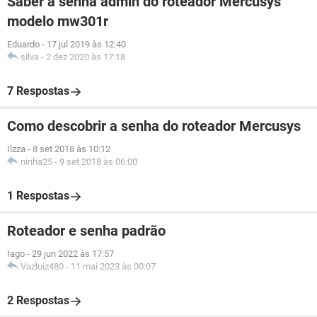
Saber a senha admin do roteador Mercusys
modelo mw301r
Eduardo
-
17 jul 2019 às 12:40
silva
-
2 dez 2020 às 17:18
7 Respostas
Como descobrir a senha do roteador Mercusys
Ilzza
-
8 set 2018 às 10:12
ninha25
-
9 set 2018 às 06:00
1 Respostas
Roteador e senha padrão
Iago
-
29 jun 2022 às 17:57
Vazluiz480
-
11 mai 2023 às 00:07
2 Respostas