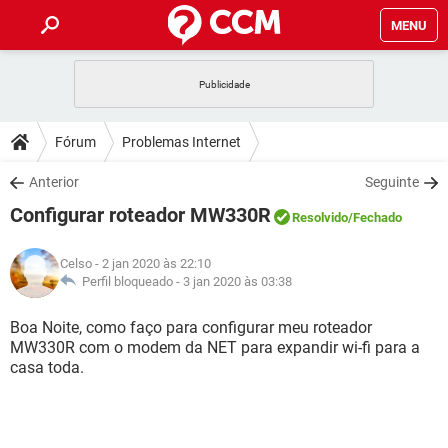
MENU
INÍCIO
JOGOS
WHATSAPP
DICAS
Fórum
Problemas Internet
CELULAR
FACEBOOK
JOGOS
WHATSAPP
DOWNLOADS
Anterior
Seguinte
OUTLOOK
EXCEL
CELULAR
FACEBOOK
Configurar roteador MW330R
INSTAGRAM
JOGOS
GMAIL
WHATSAPP
Resolvido
/Fechado
FÓRUM
OUTLOOK
EXCEL
GUIA DE COMPRAS
CELULAR
FACEBOOK
Celso
- 2 jan 2020 às 22:10
INSTAGRAM
JOGOS
GMAIL
WHATSAPP
GLOSSÁRIO
Perfil bloqueado -
3 jan 2020 às 03:38
OUTLOOK
EXCEL
GUIA DE COMPRAS
CELULAR
FACEBOOK
INSTAGRAM
JOGOS
GMAIL
WHATSAPP
Boa Noite, como faço para configurar meu roteador
OUTLOOK
EXCEL
MW330R com o modem da NET para expandir wi-fi para a
GUIA DE COMPRAS
CELULAR
FACEBOOK
casa toda.
INSTAGRAM
GMAIL
OUTLOOK
EXCEL
GUIA DE COMPRAS
INSTAGRAM
GMAIL