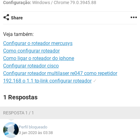
GUIA DE COMPRAS
Configuração:
Windows / Chrome 79.0.3945.88
Share
Veja também:
Configurar o roteador mercusys
Como configurar roteador
Como ligar o roteador do iphone
Configurar roteador cisco
Configurar roteador multilaser re047 como repetidor
192.168 o 1.1 tp-link configurar roteador
✓
1 Respostas
RESPOSTA 1 / 1
Perfil bloqueado
3 jan 2020 às 03:38