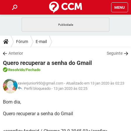
MENU
INÍCIO
JOGOS
WHATSAPP
DICAS
Fórum
E-mail
CELULAR
FACEBOOK
JOGOS
WHATSAPP
DOWNLOADS
Anterior
Seguinte
OUTLOOK
EXCEL
CELULAR
FACEBOOK
Quero recuperar a senha do Gmail
INSTAGRAM
JOGOS
GMAIL
WHATSAPP
FÓRUM
OUTLOOK
EXCEL
Resolvido
/Fechado
GUIA DE COMPRAS
CELULAR
FACEBOOK
INSTAGRAM
JOGOS
GMAIL
WHATSAPP
GLOSSÁRIO
OUTLOOK
xavierjunior950@gmail.com
- Atualizado em 13 jan 2020 às 02:23
EXCEL
GUIA DE COMPRAS
CELULAR
FACEBOOK
Perfil bloqueado -
13 jan 2020 às 02:25
INSTAGRAM
JOGOS
GMAIL
WHATSAPP
OUTLOOK
EXCEL
Bom dia,
GUIA DE COMPRAS
CELULAR
FACEBOOK
INSTAGRAM
GMAIL
Quero recuperar a senha do Gmail
OUTLOOK
EXCEL
GUIA DE COMPRAS
INSTAGRAM
GMAIL