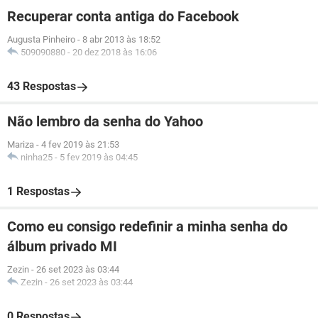
Recuperar conta antiga do Facebook
Augusta Pinheiro
-
8 abr 2013 às 18:52
509090880
-
20 dez 2018 às 16:06
43 Respostas
Não lembro da senha do Yahoo
Mariza
-
4 fev 2019 às 21:53
ninha25
-
5 fev 2019 às 04:45
1 Respostas
Como eu consigo redefinir a minha senha do
álbum privado MI
Zezin
-
26 set 2023 às 03:44
Zezin
-
26 set 2023 às 03:44
0 Respostas