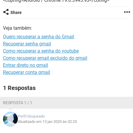
<copnfig>Android / Chrome 79.0.3945.93</config>
GUIA DE COMPRAS
Share
Veja também:
Quero recuperar a senha do Gmail
Recuperar senha gmail
Como recuperar a senha do youtube
Como recuperar email excluido do gmail
Entrar direto no gmail
Recuperar conta gmail
1 Respostas
RESPOSTA 1 / 1
Perfil bloqueado
Atualizado em 13 jan 2020 às 02:25