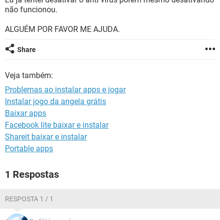
GUIA DE COMPRAS
não funcionou.
ALGUÉM POR FAVOR ME AJUDA.
Share
Veja também:
Problemas ao instalar apps e jogar
Instalar jogo da angela grátis
Baixar apps
Facebook lite baixar e instalar
Shareit baixar e instalar
Portable apps
1 Respostas
RESPOSTA 1 / 1