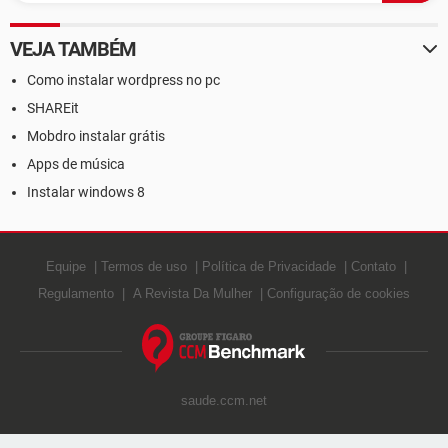
VEJA TAMBÉM
Como instalar wordpress no pc
SHAREit
Mobdro instalar grátis
Apps de música
Instalar windows 8
Equipe
Termos de uso
Política de Privacidade
Contato
Regulamento
A Revista Da Mulher
Configuração de cookies
saude.ccm.net