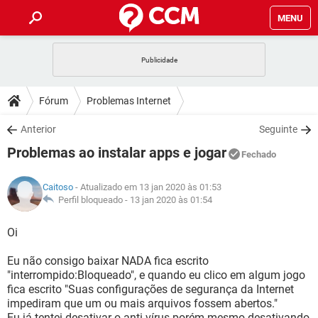
MENU
INÍCIO
JOGOS
WHATSAPP
DICAS
Fórum
Problemas Internet
CELULAR
FACEBOOK
JOGOS
WHATSAPP
DOWNLOADS
Anterior
Seguinte
OUTLOOK
EXCEL
CELULAR
FACEBOOK
Problemas ao instalar apps e jogar
INSTAGRAM
JOGOS
GMAIL
WHATSAPP
Fechado
FÓRUM
OUTLOOK
EXCEL
GUIA DE COMPRAS
CELULAR
FACEBOOK
Caitoso
- Atualizado em 13 jan 2020 às 01:53
INSTAGRAM
JOGOS
GMAIL
WHATSAPP
GLOSSÁRIO
Perfil bloqueado -
13 jan 2020 às 01:54
OUTLOOK
EXCEL
GUIA DE COMPRAS
CELULAR
FACEBOOK
INSTAGRAM
JOGOS
GMAIL
WHATSAPP
Oi
OUTLOOK
EXCEL
GUIA DE COMPRAS
CELULAR
FACEBOOK
Eu não consigo baixar NADA fica escrito
INSTAGRAM
GMAIL
"interrompido:Bloqueado", e quando eu clico em algum jogo
OUTLOOK
EXCEL
GUIA DE COMPRAS
fica escrito "Suas configurações de segurança da Internet
INSTAGRAM
GMAIL
impediram que um ou mais arquivos fossem abertos."
Eu já tentei desativar o anti vírus porém mesmo desativando