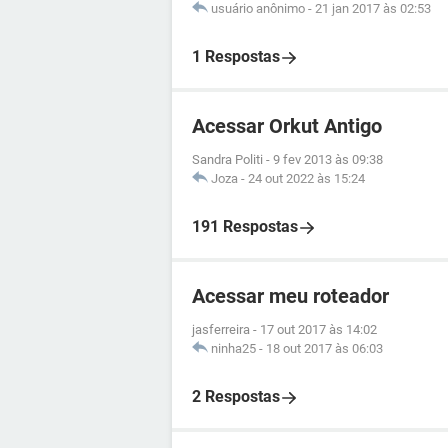
usuário anônimo
-
21 jan 2017 às 02:53
1 Respostas
Acessar Orkut Antigo
Sandra Politi
-
9 fev 2013 às 09:38
Joza
-
24 out 2022 às 15:24
191 Respostas
Acessar meu roteador
jasferreira
-
17 out 2017 às 14:02
ninha25
-
18 out 2017 às 06:03
2 Respostas