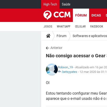
High-Tech
Saúde
FÓRUM
DICAS
JOGOS
WHATSAPP
CELULAR
FACEBOOK
Fórum
Softwares e aplicativos
Anterior
Não consigo acessar o Gear 
Robson_19
- Atualizado em 16 jan 2
betsyyates
-
12 mar 2020 às 01:1
OI
Estou tentando configurar meu Gear
aparece que o e-mail usado não é o