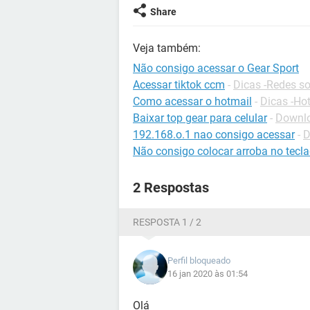
Share
Veja também:
Não consigo acessar o Gear Sport
Acessar tiktok ccm
-
Dicas -Redes so
Como acessar o hotmail
-
Dicas -Ho
Baixar top gear para celular
-
Downlo
192.168.o.1 nao consigo acessar
-
D
Não consigo colocar arroba no tecl
2 Respostas
RESPOSTA 1 / 2
Perfil bloqueado
16 jan 2020 às 01:54
Olá