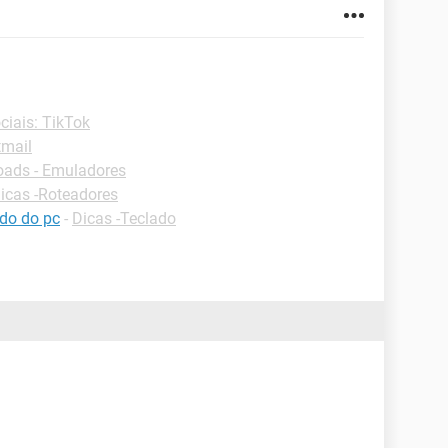
ciais: TikTok
tmail
ads - Emuladores
icas -Roteadores
ado do pc
-
Dicas -Teclado