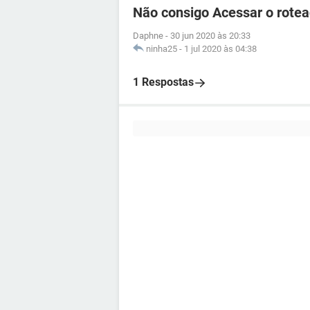
Não consigo Acessar o rote
Daphne
-
30 jun 2020 às 20:33
ninha25
-
1 jul 2020 às 04:38
1 Respostas