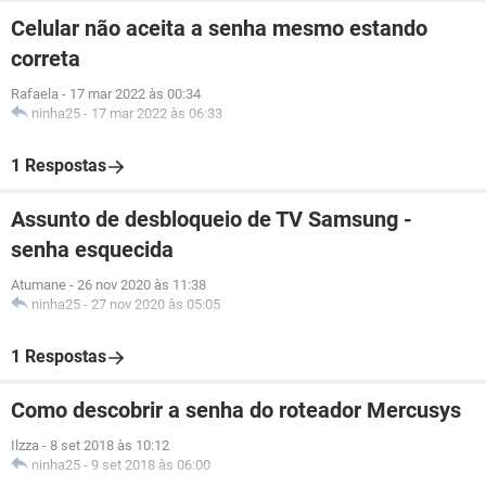
Celular não aceita a senha mesmo estando
correta
Rafaela
-
17 mar 2022 às 00:34
ninha25
-
17 mar 2022 às 06:33
1 Respostas
Assunto de desbloqueio de TV Samsung -
senha esquecida
Atumane
-
26 nov 2020 às 11:38
ninha25
-
27 nov 2020 às 05:05
1 Respostas
Como descobrir a senha do roteador Mercusys
Ilzza
-
8 set 2018 às 10:12
ninha25
-
9 set 2018 às 06:00