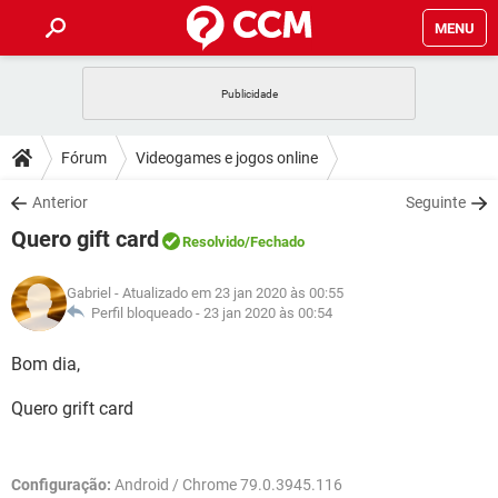
MENU
INÍCIO
JOGOS
WHATSAPP
DICAS
Fórum
Videogames e jogos online
CELULAR
FACEBOOK
JOGOS
WHATSAPP
DOWNLOADS
Anterior
Seguinte
OUTLOOK
EXCEL
CELULAR
FACEBOOK
Quero gift card
INSTAGRAM
JOGOS
GMAIL
WHATSAPP
Resolvido
/Fechado
FÓRUM
OUTLOOK
EXCEL
GUIA DE COMPRAS
CELULAR
FACEBOOK
Gabriel
- Atualizado em 23 jan 2020 às 00:55
INSTAGRAM
JOGOS
GMAIL
WHATSAPP
GLOSSÁRIO
Perfil bloqueado -
23 jan 2020 às 00:54
OUTLOOK
EXCEL
GUIA DE COMPRAS
CELULAR
FACEBOOK
INSTAGRAM
JOGOS
GMAIL
WHATSAPP
Bom dia,
OUTLOOK
EXCEL
GUIA DE COMPRAS
CELULAR
FACEBOOK
Quero grift card
INSTAGRAM
GMAIL
OUTLOOK
EXCEL
GUIA DE COMPRAS
INSTAGRAM
GMAIL
Configuração:
Android / Chrome 79.0.3945.116