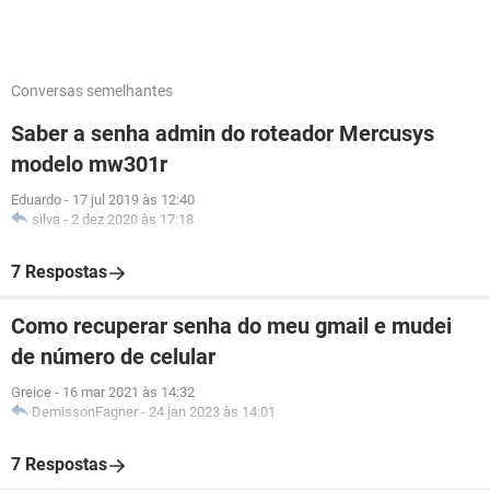
Conversas semelhantes
Saber a senha admin do roteador Mercusys
modelo mw301r
Eduardo
-
17 jul 2019 às 12:40
silva
-
2 dez 2020 às 17:18
7 Respostas
Como recuperar senha do meu gmail e mudei
de número de celular
Greice
-
16 mar 2021 às 14:32
DemissonFagner
-
24 jan 2023 às 14:01
7 Respostas