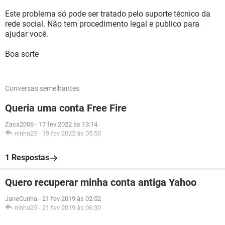
Este problema só pode ser tratado pelo suporte técnico da
rede social. Não tem procedimento legal e publico para
ajudar você.
Boa sorte
Conversas semelhantes
Queria uma conta Free Fire
Zaca2006
-
17 fev 2022 às 13:14
ninha25
-
19 fev 2022 às 05:50
1 Respostas
Quero recuperar minha conta antiga Yahoo
JaneCunha
-
21 fev 2019 às 02:52
ninha25
-
21 fev 2019 às 06:30