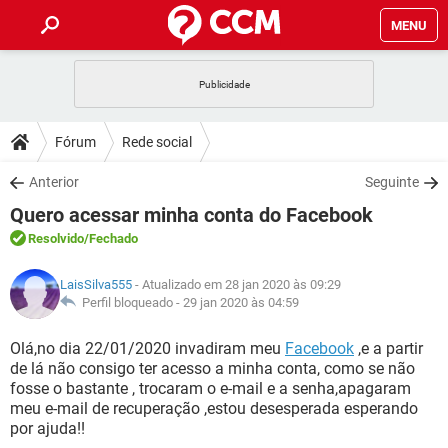
MENU
INÍCIO
JOGOS
WHATSAPP
DICAS
Fórum
Rede social
CELULAR
FACEBOOK
JOGOS
WHATSAPP
DOWNLOADS
Anterior
Seguinte
OUTLOOK
EXCEL
CELULAR
FACEBOOK
Quero acessar minha conta do Facebook
INSTAGRAM
JOGOS
GMAIL
WHATSAPP
FÓRUM
OUTLOOK
EXCEL
Resolvido
/Fechado
GUIA DE COMPRAS
CELULAR
FACEBOOK
INSTAGRAM
JOGOS
GMAIL
WHATSAPP
GLOSSÁRIO
OUTLOOK
LaisSilva555
- Atualizado em 28 jan 2020 às 09:29
EXCEL
GUIA DE COMPRAS
CELULAR
FACEBOOK
Perfil bloqueado -
29 jan 2020 às 04:59
INSTAGRAM
JOGOS
GMAIL
WHATSAPP
OUTLOOK
EXCEL
Olá,no dia 22/01/2020 invadiram meu
Facebook
,e a partir
GUIA DE COMPRAS
CELULAR
FACEBOOK
de lá não consigo ter acesso a minha conta, como se não
INSTAGRAM
GMAIL
fosse o bastante , trocaram o e-mail e a senha,apagaram
OUTLOOK
EXCEL
GUIA DE COMPRAS
meu e-mail de recuperação ,estou desesperada esperando
INSTAGRAM
GMAIL
por ajuda!!