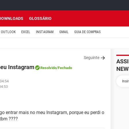
DOWNLOADS
GLOSSÁRIO
OUTLOOK
EXCEL
INSTAGRAM
GMAIL
GUIA DE COMPRAS
Seguinte
ASS
meu Instagram
NEW
Resolvido
/Fechado
 04:54
04:53
o entrar mais no meu Instagram, porque eu perdi o
 tbm ????