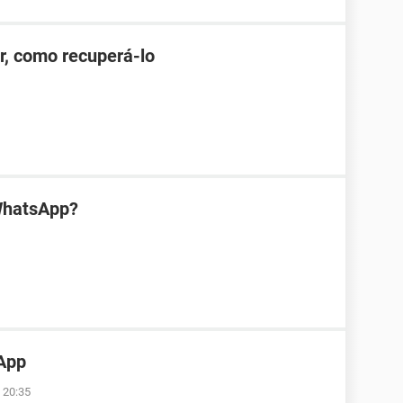
r, como recuperá-lo
WhatsApp?
App
 20:35