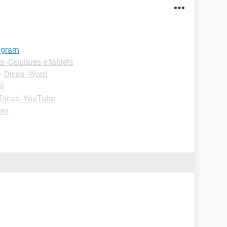
tagram
s -Celulares e tablets
-
Dicas -Word
il
Dicas -YouTube
ws