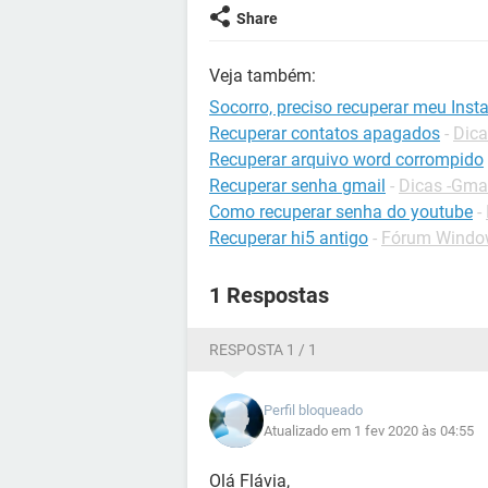
Share
Veja também:
Socorro, preciso recuperar meu Ins
Recuperar contatos apagados
-
Dica
Recuperar arquivo word corrompido
Recuperar senha gmail
-
Dicas -Gma
Como recuperar senha do youtube
-
Recuperar hi5 antigo
-
Fórum Windo
1 Respostas
RESPOSTA 1 / 1
Perfil bloqueado
Atualizado em 1 fev 2020 às 04:55
Olá Flávia,