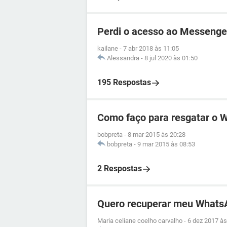
Perdi o acesso ao Messenge
kailane
-
7 abr 2018 às 11:05
Alessandra
-
8 jul 2020 às 01:50
195 Respostas
Como faço para resgatar o 
bobpreta
-
8 mar 2015 às 20:28
bobpreta
-
9 mar 2015 às 08:53
2 Respostas
Quero recuperar meu Whats
Maria celiane coelho carvalho
-
6 dez 2017 às