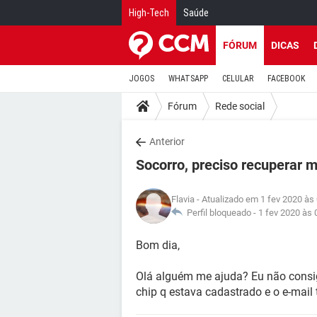
High-Tech
Saúde
FÓRUM
DICAS
JOGOS
WHATSAPP
CELULAR
FACEBOOK
Fórum
Rede social
Anterior
Socorro, preciso recuperar 
Flavia
- Atualizado em 1 fev 2020 às
Perfil bloqueado -
1 fev 2020 às 
Bom dia,
Olá alguém me ajuda? Eu não consig
chip q estava cadastrado e o e-mail