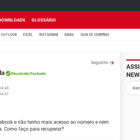
DOWNLOADS
GLOSSÁRIO
OUTLOOK
EXCEL
INSTAGRAM
GMAIL
GUIA DE COMPRAS
Seguinte
ASS
da
NEW
Resolvido
/Fechado
04:48
04:47
book e não tenho mais acesso ao número e nem
a. Como faço para recuperar?