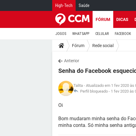
High-Tech
Saúde
FÓRUM
DICAS
JOGOS
WHATSAPP
CELULAR
FACEBOOK
Fórum
Rede social
Anterior
Senha do Facebook esqueci
Talita
- Atualizado em 1 fev 2020 às 
Perfil bloqueado -
1 fev 2020 às 
Oi
Bom mudaram minha senha do Face
minha conta. Só minha senha antig