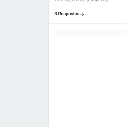
ninha25
-
11 out 2020 às 06:22
3 Respostas