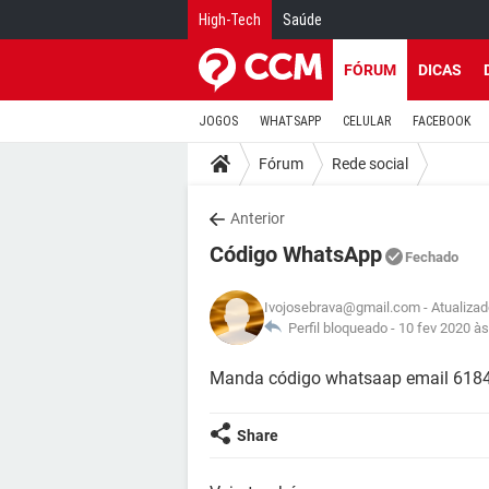
High-Tech
Saúde
FÓRUM
DICAS
JOGOS
WHATSAPP
CELULAR
FACEBOOK
Fórum
Rede social
Anterior
Código WhatsApp
Fechado
Ivojosebrava@gmail.com
- Atualiza
Perfil bloqueado -
10 fev 2020 às
Manda código whatsaap email 618
Share