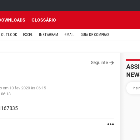
DOWNLOADS
GLOSSÁRIO
OUTLOOK
EXCEL
INSTAGRAM
GMAIL
GUIA DE COMPRAS
Seguinte
ASS
NEW
do em 10 fev 2020 às 06:15
 06:13
4167835