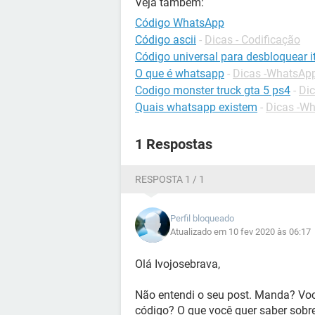
Veja também:
Código WhatsApp
Código ascii
-
Dicas - Codificação
Código universal para desbloquear it
O que é whatsapp
-
Dicas -WhatsAp
Codigo monster truck gta 5 ps4
-
Dic
Quais whatsapp existem
-
Dicas -W
1 Respostas
RESPOSTA 1 / 1
Perfil bloqueado
Atualizado em 10 fev 2020 às 06:17
Olá Ivojosebrava,
Não entendi o seu post. Manda? V
código? O que você quer saber sobr