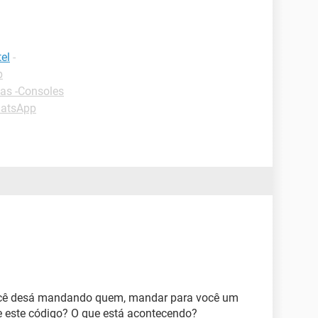
el
-
p
as -Consoles
hatsApp
ocê desá mandando quem, mandar para você um
e este código? O que está acontecendo?