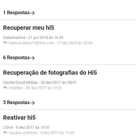
1 Respostas
Recuperar meu hi5
Catarinasilva
-
21 jun 2018 às 16:42
Helena-abreu13@live.com
-
17 abr 2020 às 22:06
6 Respostas
Recuperação de fotografias do Hi5
Cecilia David Militao
-
20 dez 2017 às 08:51
Cmilitao
-
20 dez 2017 às 12:21
3 Respostas
Reativar hi5
LIDIA
-
5 dez 2017 às 16:31
usuário anônimo
-
5 dez 2017 às 17:29