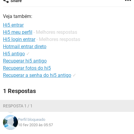
Share
GUIA DE COMPRAS
Veja também:
Hi5 entrar
Hi5 meu perfil
- Melhores respostas
Hi5 login entrar
- Melhores respostas
Hotmail entrar direto
Hi5 antigo
✓
Recuperar hi5 antigo
Recuperar fotos do hi5
Recuperar a senha do hi5 antigo
✓
1 Respostas
RESPOSTA 1 / 1
Perfil bloqueado
10 fev 2020 às 05:57