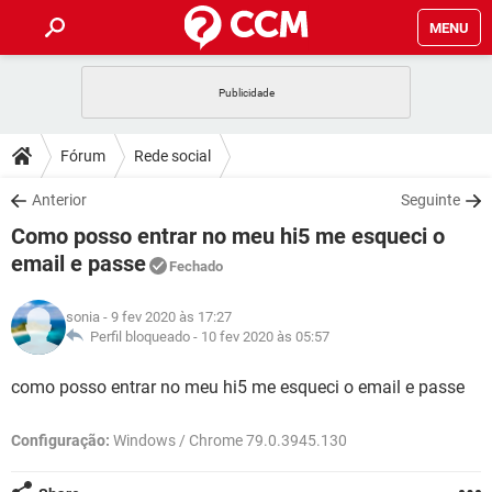
MENU
INÍCIO
JOGOS
WHATSAPP
DICAS
Fórum
Rede social
CELULAR
FACEBOOK
JOGOS
WHATSAPP
DOWNLOADS
Anterior
Seguinte
OUTLOOK
EXCEL
CELULAR
FACEBOOK
Como posso entrar no meu hi5 me esqueci o
INSTAGRAM
JOGOS
GMAIL
WHATSAPP
FÓRUM
OUTLOOK
EXCEL
email e passe
Fechado
GUIA DE COMPRAS
CELULAR
FACEBOOK
INSTAGRAM
JOGOS
GMAIL
WHATSAPP
GLOSSÁRIO
OUTLOOK
EXCEL
sonia
- 9 fev 2020 às 17:27
GUIA DE COMPRAS
CELULAR
FACEBOOK
Perfil bloqueado -
10 fev 2020 às 05:57
INSTAGRAM
JOGOS
GMAIL
WHATSAPP
OUTLOOK
EXCEL
como posso entrar no meu hi5 me esqueci o email e passe
GUIA DE COMPRAS
CELULAR
FACEBOOK
INSTAGRAM
GMAIL
OUTLOOK
EXCEL
Configuração:
Windows / Chrome 79.0.3945.130
GUIA DE COMPRAS
INSTAGRAM
GMAIL