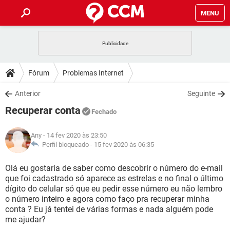
MENU
INÍCIO
JOGOS
WHATSAPP
DICAS
Fórum
Problemas Internet
CELULAR
FACEBOOK
JOGOS
WHATSAPP
DOWNLOADS
Anterior
Seguinte
OUTLOOK
EXCEL
CELULAR
FACEBOOK
Recuperar conta
INSTAGRAM
JOGOS
GMAIL
WHATSAPP
Fechado
FÓRUM
OUTLOOK
EXCEL
GUIA DE COMPRAS
CELULAR
FACEBOOK
Any
- 14 fev 2020 às 23:50
INSTAGRAM
JOGOS
GMAIL
WHATSAPP
GLOSSÁRIO
Perfil bloqueado -
15 fev 2020 às 06:35
OUTLOOK
EXCEL
GUIA DE COMPRAS
CELULAR
FACEBOOK
INSTAGRAM
JOGOS
GMAIL
WHATSAPP
Olá eu gostaria de saber como descobrir o número do e-mail
OUTLOOK
EXCEL
que foi cadastrado só aparece as estrelas e no final o último
GUIA DE COMPRAS
CELULAR
FACEBOOK
dígito do celular só que eu pedir esse número eu não lembro
INSTAGRAM
GMAIL
o número inteiro e agora como faço pra recuperar minha
OUTLOOK
EXCEL
GUIA DE COMPRAS
conta ? Eu já tentei de várias formas e nada alguém pode
INSTAGRAM
GMAIL
me ajudar?