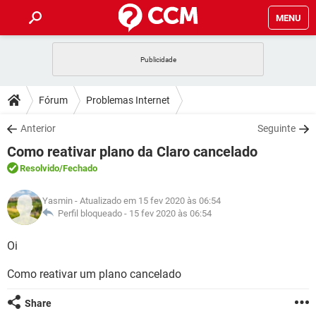
MENU
INÍCIO
JOGOS
WHATSAPP
DICAS
Fórum
Problemas Internet
CELULAR
FACEBOOK
JOGOS
WHATSAPP
DOWNLOADS
Anterior
Seguinte
OUTLOOK
EXCEL
CELULAR
FACEBOOK
Como reativar plano da Claro cancelado
INSTAGRAM
JOGOS
GMAIL
WHATSAPP
FÓRUM
OUTLOOK
EXCEL
Resolvido
/Fechado
GUIA DE COMPRAS
CELULAR
FACEBOOK
INSTAGRAM
JOGOS
GMAIL
WHATSAPP
GLOSSÁRIO
OUTLOOK
Yasmin
- Atualizado em 15 fev 2020 às 06:54
EXCEL
GUIA DE COMPRAS
CELULAR
FACEBOOK
Perfil bloqueado -
15 fev 2020 às 06:54
INSTAGRAM
JOGOS
GMAIL
WHATSAPP
OUTLOOK
EXCEL
Oi
GUIA DE COMPRAS
CELULAR
FACEBOOK
INSTAGRAM
GMAIL
Como reativar um plano cancelado
OUTLOOK
EXCEL
GUIA DE COMPRAS
INSTAGRAM
GMAIL
Share