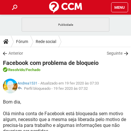
MENU
INÍCIO
JOGOS
WHATSAPP
DICAS
Fórum
Rede social
CELULAR
FACEBOOK
JOGOS
WHATSAPP
DOWNLOADS
Anterior
Seguinte
OUTLOOK
EXCEL
CELULAR
FACEBOOK
Facebook com problema de bloqueio
INSTAGRAM
JOGOS
GMAIL
WHATSAPP
FÓRUM
OUTLOOK
EXCEL
Resolvido
/Fechado
GUIA DE COMPRAS
CELULAR
FACEBOOK
INSTAGRAM
JOGOS
GMAIL
WHATSAPP
GLOSSÁRIO
OUTLOOK
Andrea1531
- Atualizado em 19 fev 2020 às 07:33
EXCEL
GUIA DE COMPRAS
CELULAR
FACEBOOK
Perfil bloqueado -
19 fev 2020 às 07:32
INSTAGRAM
JOGOS
GMAIL
WHATSAPP
OUTLOOK
EXCEL
Bom dia,
GUIA DE COMPRAS
CELULAR
FACEBOOK
INSTAGRAM
GMAIL
Olá minha conta de Facebook está bloqueada sem motivo
OUTLOOK
EXCEL
GUIA DE COMPRAS
algum, necessito que a mesma seja liberada pelo motivo de
INSTAGRAM
GMAIL
precisa-la para trabalho e algumas informações que não