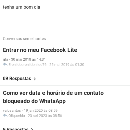
tenha um bom dia
Conversas semelhantes
Entrar no meu Facebook Lite
rita
-
30 mai 2018 às 14:31
Eronildoeronildonildo76
-
25 mai 2019 às 01:30
89 Respostas
Como ver data e horário de um contato
bloqueado do WhatsApp
valcsantos
-
19 jan 2020 às 08:59
Oiiquerida
-
23 set 2023 às 08:56
9 Respostas