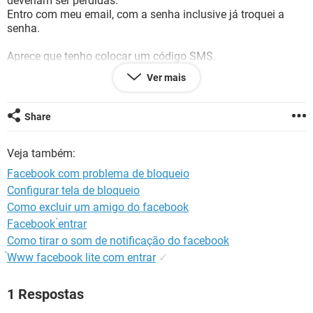
deveriam ser perdidas.
GUIA DE COMPRAS
Entro com meu email, com a senha inclusive já troquei a
senha.
Aprece que tenho colocar um código SMS.
Por ser uma conta antiga não tenho mais o número
Ver mais
cadastrado inclusive não me lembro qual é.
O nome é Andréa Amaro data de nascimento dia 15/06/78 e
também o e-mail que é duedea@terra.com.br
Share
Veja também:
Facebook com problema de bloqueio
Configurar tela de bloqueio
Como excluir um amigo do facebook
Facebook ́entrar
Como tirar o som de notificação do facebook
́Www facebook lite com entrar
✓
1 Respostas