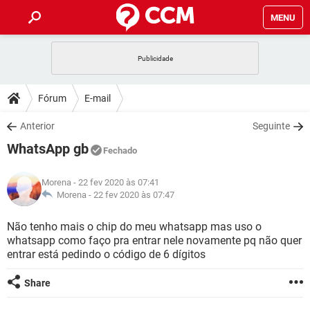
MENU
INÍCIO
JOGOS
WHATSAPP
DICAS
Fórum
E-mail
CELULAR
FACEBOOK
JOGOS
WHATSAPP
DOWNLOADS
Anterior
Seguinte
OUTLOOK
EXCEL
CELULAR
FACEBOOK
WhatsApp gb
INSTAGRAM
JOGOS
GMAIL
WHATSAPP
Fechado
FÓRUM
OUTLOOK
EXCEL
GUIA DE COMPRAS
CELULAR
FACEBOOK
Morena
- 22 fev 2020 às 07:41
INSTAGRAM
JOGOS
GMAIL
WHATSAPP
GLOSSÁRIO
Morena -
22 fev 2020 às 07:47
OUTLOOK
EXCEL
GUIA DE COMPRAS
CELULAR
FACEBOOK
INSTAGRAM
JOGOS
GMAIL
WHATSAPP
Não tenho mais o chip do meu whatsapp mas uso o
OUTLOOK
EXCEL
whatsapp como faço pra entrar nele novamente pq não quer
GUIA DE COMPRAS
CELULAR
FACEBOOK
entrar está pedindo o código de 6 dígitos
INSTAGRAM
GMAIL
OUTLOOK
EXCEL
GUIA DE COMPRAS
Share
INSTAGRAM
GMAIL