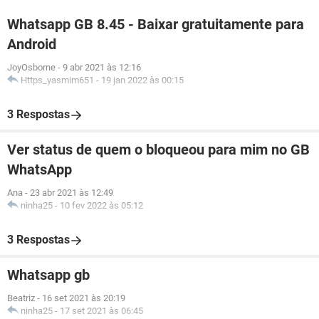
Whatsapp GB 8.45 - Baixar gratuitamente para
Android
JoyOsborne
-
9 abr 2021 às 12:16
Https_yasmim651
-
19 jan 2022 às 00:15
3 Respostas
Ver status de quem o bloqueou para mim no GB
WhatsApp
Ana
-
23 abr 2021 às 12:49
ninha25
-
10 fev 2022 às 05:12
3 Respostas
Whatsapp gb
Beatriz
-
16 set 2021 às 20:19
ninha25
-
17 set 2021 às 06:45