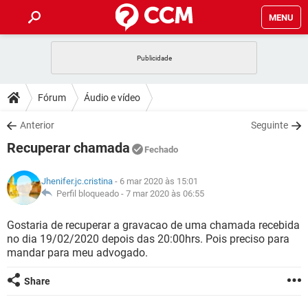
MENU
INÍCIO
JOGOS
WHATSAPP
DICAS
Fórum
Áudio e vídeo
CELULAR
FACEBOOK
JOGOS
WHATSAPP
DOWNLOADS
Anterior
Seguinte
OUTLOOK
EXCEL
CELULAR
FACEBOOK
Recuperar chamada
INSTAGRAM
JOGOS
GMAIL
WHATSAPP
Fechado
FÓRUM
OUTLOOK
EXCEL
GUIA DE COMPRAS
CELULAR
FACEBOOK
Jhenifer.jc.cristina
- 6 mar 2020 às 15:01
INSTAGRAM
JOGOS
GMAIL
WHATSAPP
GLOSSÁRIO
Perfil bloqueado -
7 mar 2020 às 06:55
OUTLOOK
EXCEL
GUIA DE COMPRAS
CELULAR
FACEBOOK
INSTAGRAM
JOGOS
GMAIL
WHATSAPP
Gostaria de recuperar a gravacao de uma chamada recebida
OUTLOOK
EXCEL
no dia 19/02/2020 depois das 20:00hrs. Pois preciso para
GUIA DE COMPRAS
CELULAR
FACEBOOK
mandar para meu advogado.
INSTAGRAM
GMAIL
OUTLOOK
EXCEL
GUIA DE COMPRAS
Share
INSTAGRAM
GMAIL