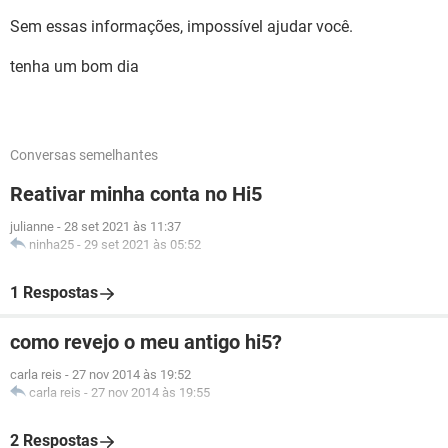
Sem essas informações, impossível ajudar você.
tenha um bom dia
Conversas semelhantes
Reativar minha conta no Hi5
julianne
-
28 set 2021 às 11:37
ninha25
-
29 set 2021 às 05:52
1 Respostas
como revejo o meu antigo hi5?
carla reis
-
27 nov 2014 às 19:52
carla reis
-
27 nov 2014 às 19:55
2 Respostas