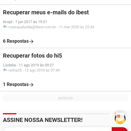
Recuperar meus e-mails do ibest
ticopt
-
7 jun 2017 às 19:21
maisqualyvida@ibesr.com.br
-
11 mar 2020 às 22:43
6 Respostas
Recuperar fotos do hi5
Lisdalia
-
11 ago 2019 às 09:27
ninha25
-
12 ago 2019 às 07:49
1 Respostas
ASSINE NOSSA NEWSLETTER!