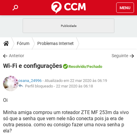
MENU
INÍCIO
JOGOS
WHATSAPP
DICAS
Fórum
Problemas Internet
CELULAR
FACEBOOK
JOGOS
WHATSAPP
DOWNLOADS
Anterior
Seguinte
OUTLOOK
EXCEL
CELULAR
FACEBOOK
Wi-Fi e configurações
INSTAGRAM
JOGOS
GMAIL
WHATSAPP
Resolvido
/Fechado
FÓRUM
OUTLOOK
EXCEL
GUIA DE COMPRAS
CELULAR
FACEBOOK
osana_24996
- Atualizado em 22 mar 2020 às 06:19
INSTAGRAM
JOGOS
GMAIL
WHATSAPP
GLOSSÁRIO
Perfil bloqueado -
22 mar 2020 às 06:18
OUTLOOK
EXCEL
GUIA DE COMPRAS
CELULAR
FACEBOOK
INSTAGRAM
JOGOS
GMAIL
WHATSAPP
Oi
OUTLOOK
EXCEL
GUIA DE COMPRAS
CELULAR
FACEBOOK
Minha amiga comprou um roteador ZTE MF 253m da vivo
INSTAGRAM
GMAIL
só que a senha que vem nele não conecta pois ja era de
OUTLOOK
EXCEL
GUIA DE COMPRAS
outra pessoa. como eu consigo fazer uma nova senha p
INSTAGRAM
GMAIL
ela?