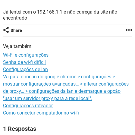
GUIA DE COMPRAS
Já tentei com o 192.168.1.1 e não carrega da site não
encontrado
Share
Veja também:
Wi-Fi e configurações
Senha de wi-fi difícil
Configurações de lan
Vá para o menu do google chrome > configurações >
mostrar configurações avançadas… > alterar configurações
de proxy… > configurações da lan e desmarque a opção
"usar um servidor proxy para a rede local".
Configuracoes roteador
Como conectar computador no wi-fi
1 Respostas