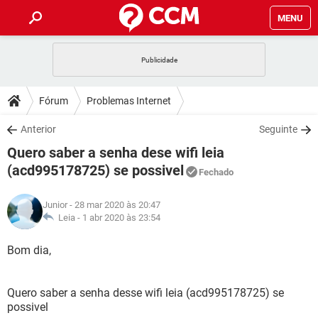
MENU
INÍCIO
JOGOS
WHATSAPP
DICAS
Fórum
Problemas Internet
CELULAR
FACEBOOK
JOGOS
WHATSAPP
DOWNLOADS
Anterior
Seguinte
OUTLOOK
EXCEL
CELULAR
FACEBOOK
Quero saber a senha dese wifi leia
INSTAGRAM
JOGOS
GMAIL
WHATSAPP
FÓRUM
OUTLOOK
EXCEL
(acd995178725) se possivel
Fechado
GUIA DE COMPRAS
CELULAR
FACEBOOK
INSTAGRAM
JOGOS
GMAIL
WHATSAPP
GLOSSÁRIO
OUTLOOK
EXCEL
Junior
- 28 mar 2020 às 20:47
GUIA DE COMPRAS
CELULAR
FACEBOOK
Leia -
1 abr 2020 às 23:54
INSTAGRAM
JOGOS
GMAIL
WHATSAPP
OUTLOOK
EXCEL
Bom dia,
GUIA DE COMPRAS
CELULAR
FACEBOOK
INSTAGRAM
GMAIL
OUTLOOK
EXCEL
GUIA DE COMPRAS
Quero saber a senha desse wifi leia (acd995178725) se
INSTAGRAM
GMAIL
possivel