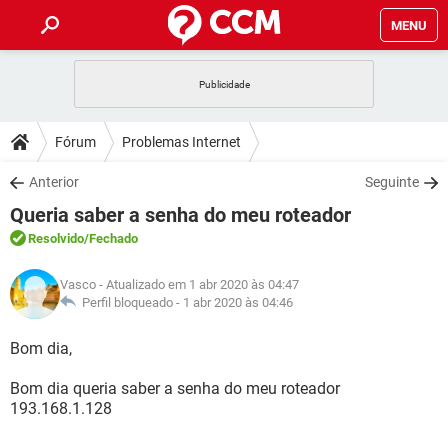
MENU
INÍCIO
JOGOS
WHATSAPP
DICAS
Fórum
Problemas Internet
CELULAR
FACEBOOK
JOGOS
WHATSAPP
DOWNLOADS
Anterior
Seguinte
OUTLOOK
EXCEL
CELULAR
FACEBOOK
Queria saber a senha do meu roteador
INSTAGRAM
JOGOS
GMAIL
WHATSAPP
FÓRUM
OUTLOOK
EXCEL
Resolvido
/Fechado
GUIA DE COMPRAS
CELULAR
FACEBOOK
INSTAGRAM
JOGOS
GMAIL
WHATSAPP
GLOSSÁRIO
OUTLOOK
Vasco
- Atualizado em 1 abr 2020 às 04:47
EXCEL
GUIA DE COMPRAS
CELULAR
FACEBOOK
Perfil bloqueado -
1 abr 2020 às 04:46
INSTAGRAM
JOGOS
GMAIL
WHATSAPP
OUTLOOK
EXCEL
Bom dia,
GUIA DE COMPRAS
CELULAR
FACEBOOK
INSTAGRAM
GMAIL
Bom dia queria saber a senha do meu roteador
OUTLOOK
EXCEL
GUIA DE COMPRAS
193.168.1.128
INSTAGRAM
GMAIL