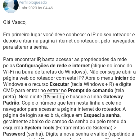
Perfil bloqueado
1 abr 2020 às 04:46
Olá Vasco,
Em primeiro lugar você deve conhecer o IP do seu roteador e
depois entrar na página internet do roteador, pelo navegador,
para alterar a senha.
Para encontrar IP, basta acessar as propriedades da rede
pelas
Configurações de rede e internet
(clique no ícone do
Wi-Fi na barra de tarefas do Windows). Não consegue abrir a
página web do roteador com este IP? Abra o menu
Iniciar
do
Windows e o recurso
Executar
(tecla Windows + R) e digite
CMD para entrar no entrar no
Prompt de comando
(tela
preta). Nela digite
e busque a linha
Gateway
IPconfig
Padrão
. Copie o número que tem nesta linha e cole no
navegador para acessar a página internet do roteador. A
página de login se exibirá, clique em
Esqueci a senha
,
geralmente abaixo do campo da senha ou pelo menu da
esquerda
System Tools
(Ferramentas do Sistema) >
Password
(senha). Digite a nova senha e valide (repetindo a