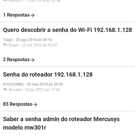
ninha25
-
11 out 2018 às 02:56
1 Respostas
Quero descobrir a senha do Wi-Fi 192.168.1.128
Tiago
-
25 ago 2018 às 08:16
Roger
-
12 out 2022 às 02:02
2 Respostas
Senha do roteador 192.168.1.128
KVCCOMBO
-
30 mai 2018 às 20:00
Rircado
-
16 jan 2021 às 17:34
83 Respostas
Saber a senha admin do roteador Mercusys
modelo mw301r