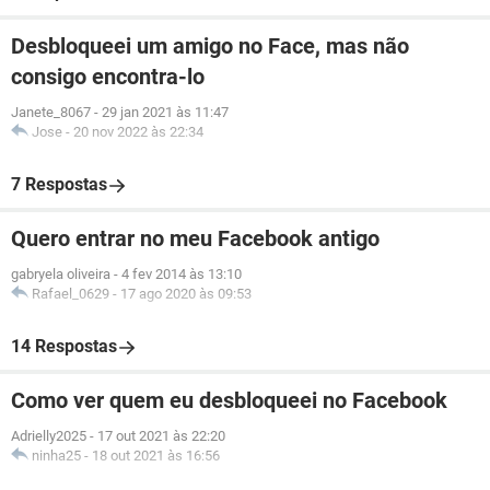
Desbloqueei um amigo no Face, mas não
consigo encontra-lo
Janete_8067
-
29 jan 2021 às 11:47
Jose
-
20 nov 2022 às 22:34
7 Respostas
Quero entrar no meu Facebook antigo
gabryela oliveira
-
4 fev 2014 às 13:10
Rafael_0629
-
17 ago 2020 às 09:53
14 Respostas
Como ver quem eu desbloqueei no Facebook
Adrielly2025
-
17 out 2021 às 22:20
ninha25
-
18 out 2021 às 16:56