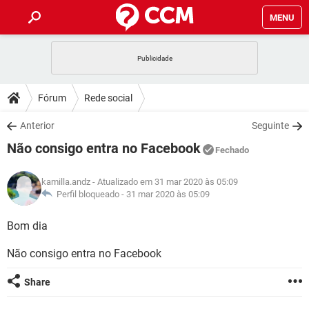
MENU
INÍCIO
JOGOS
WHATSAPP
DICAS
Fórum
Rede social
CELULAR
FACEBOOK
JOGOS
WHATSAPP
DOWNLOADS
Anterior
Seguinte
OUTLOOK
EXCEL
CELULAR
FACEBOOK
Não consigo entra no Facebook
INSTAGRAM
JOGOS
GMAIL
WHATSAPP
Fechado
FÓRUM
OUTLOOK
EXCEL
GUIA DE COMPRAS
CELULAR
FACEBOOK
kamilla.andz
- Atualizado em 31 mar 2020 às 05:09
INSTAGRAM
JOGOS
GMAIL
WHATSAPP
GLOSSÁRIO
Perfil bloqueado -
31 mar 2020 às 05:09
OUTLOOK
EXCEL
GUIA DE COMPRAS
CELULAR
FACEBOOK
INSTAGRAM
JOGOS
GMAIL
WHATSAPP
Bom dia
OUTLOOK
EXCEL
GUIA DE COMPRAS
CELULAR
FACEBOOK
Não consigo entra no Facebook
INSTAGRAM
GMAIL
OUTLOOK
EXCEL
GUIA DE COMPRAS
Share
INSTAGRAM
GMAIL