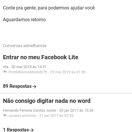
Conte pra gente, para podermos ajudar você
Aguardamos retorno
Conversas semelhantes
Entrar no meu Facebook Lite
rita
-
30 mai 2018 às 14:31
Eronildoeronildonildo76
-
25 mai 2019 às 01:30
89 Respostas
Não consigo digitar nada no word
Fernando Ferreira Dantas Junior
-
20 jan 2017 às 15:36
usuário anônimo
-
21 jan 2017 às 02:53
1 Respostas