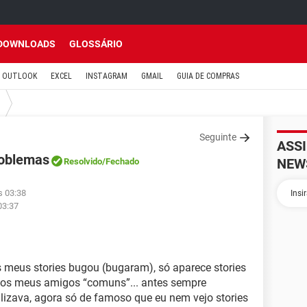
DOWNLOADS
GLOSSÁRIO
OUTLOOK
EXCEL
INSTAGRAM
GMAIL
GUIA DE COMPRAS
Seguinte
ASS
roblemas
NEW
Resolvido
/Fechado
s 03:38
03:37
 meus stories bugou (bugaram), só aparece stories
 dos meus amigos “comuns”... antes sempre
alizava, agora só de famoso que eu nem vejo stories