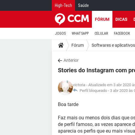
High-Tech
Saúde
FÓRUM
DICAS
JOGOS
WHATSAPP
CELULAR
FACEBOOK
Fórum
Softwares e aplicativos
Anterior
Stories do Instagram com p
victoria
- Atualizado em 3 abr 2020 à
Perfil bloqueado -
3 abr 2020 às 
Boa tarde
Faz mais ou menos dois dias que os
de perfil famoso, as vezes aparece
aparecia os perfis que eu mais visu