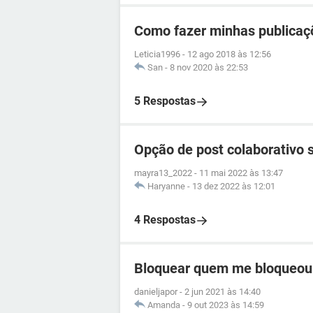
Como fazer minhas publicaç
Leticia1996
-
12 ago 2018 às 12:56
San
-
8 nov 2020 às 22:53
5 Respostas
Opção de post colaborativo 
mayra13_2022
-
11 mai 2022 às 13:47
Haryanne
-
13 dez 2022 às 12:01
4 Respostas
Bloquear quem me bloqueou
danieljapor
-
2 jun 2021 às 14:40
Amanda
-
9 out 2023 às 14:59