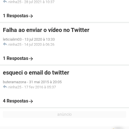
ninha25
-
28 jul 2021 à 10:37
1 Respostas
Falha ao enviar o vídeo no Twitter
leticialim03
-
13 jul 2020 à 13:33
ninha25
-
14 jul 2020 à 06:26
1 Respostas
esqueci o email do twitter
buteramazona
-
31 mai 2015 à 20:05
ninha25
-
17 fev 2016 à 05:37
4 Respostas