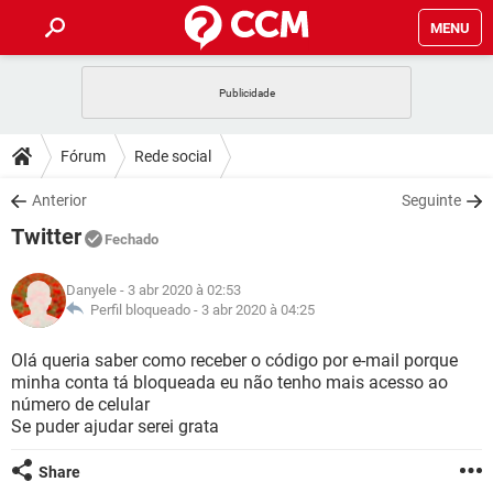
MENU
INÍCIO
JOGOS
WHATSAPP
DICAS
Fórum
Rede social
CELULAR
FACEBOOK
JOGOS
WHATSAPP
DOWNLOADS
Anterior
Seguinte
OUTLOOK
EXCEL
CELULAR
FACEBOOK
Twitter
INSTAGRAM
JOGOS
GMAIL
WHATSAPP
Fechado
FÓRUM
OUTLOOK
EXCEL
GUIA DE COMPRAS
CELULAR
FACEBOOK
Danyele
- 3 abr 2020 à 02:53
INSTAGRAM
JOGOS
GMAIL
WHATSAPP
GLOSSÁRIO
Perfil bloqueado -
3 abr 2020 à 04:25
OUTLOOK
EXCEL
GUIA DE COMPRAS
CELULAR
FACEBOOK
INSTAGRAM
JOGOS
GMAIL
WHATSAPP
Olá queria saber como receber o código por e-mail porque
OUTLOOK
EXCEL
minha conta tá bloqueada eu não tenho mais acesso ao
GUIA DE COMPRAS
CELULAR
FACEBOOK
número de celular
INSTAGRAM
GMAIL
Se puder ajudar serei grata
OUTLOOK
EXCEL
GUIA DE COMPRAS
INSTAGRAM
GMAIL
Share