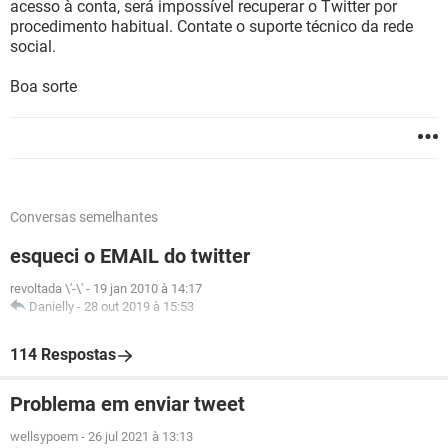
acesso à conta, será impossível recuperar o Twitter por
procedimento habitual. Contate o suporte técnico da rede
social.
Boa sorte
Conversas semelhantes
esqueci o EMAIL do twitter
revoltada \'-\'
-
19 jan 2010 à 14:17
Danielly
-
28 out 2019 à 15:53
114 Respostas
Problema em enviar tweet
wellsypoem
-
26 jul 2021 à 13:13