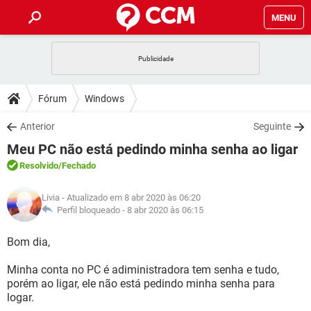
MENU
INÍCIO
JOGOS
WHATSAPP
DICAS
Fórum
Windows
CELULAR
FACEBOOK
JOGOS
WHATSAPP
DOWNLOADS
Anterior
Seguinte
OUTLOOK
EXCEL
CELULAR
FACEBOOK
Meu PC não está pedindo minha senha ao ligar
INSTAGRAM
JOGOS
GMAIL
WHATSAPP
FÓRUM
OUTLOOK
EXCEL
Resolvido
/Fechado
GUIA DE COMPRAS
CELULAR
FACEBOOK
INSTAGRAM
JOGOS
GMAIL
WHATSAPP
GLOSSÁRIO
OUTLOOK
Livia
- Atualizado em 8 abr 2020 às 06:20
EXCEL
GUIA DE COMPRAS
CELULAR
FACEBOOK
Perfil bloqueado -
8 abr 2020 às 06:15
INSTAGRAM
JOGOS
GMAIL
WHATSAPP
OUTLOOK
EXCEL
Bom dia,
GUIA DE COMPRAS
CELULAR
FACEBOOK
INSTAGRAM
GMAIL
Minha conta no PC é adiministradora tem senha e tudo,
OUTLOOK
EXCEL
GUIA DE COMPRAS
porém ao ligar, ele não está pedindo minha senha para
INSTAGRAM
GMAIL
logar.