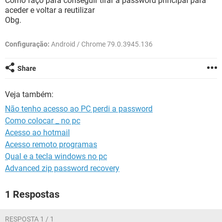
Como faço para conseguir tirar a password principal para
GUIA DE COMPRAS
aceder e voltar a reutilizar
Obg.
Configuração:
Android / Chrome 79.0.3945.136
Share
Veja também:
Não tenho acesso ao PC perdi a password
Como colocar _ no pc
Acesso ao hotmail
Acesso remoto programas
Qual e a tecla windows no pc
Advanced zip password recovery
1 Respostas
RESPOSTA 1 / 1