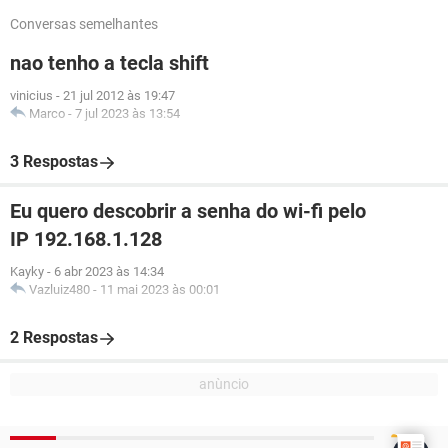
Conversas semelhantes
nao tenho a tecla shift
vinicius
-
21 jul 2012 às 19:47
Marco
-
7 jul 2023 às 13:54
3 Respostas
Eu quero descobrir a senha do wi-fi pelo
IP 192.168.1.128
Kayky
-
6 abr 2023 às 14:34
Vazluiz480
-
11 mai 2023 às 00:01
2 Respostas