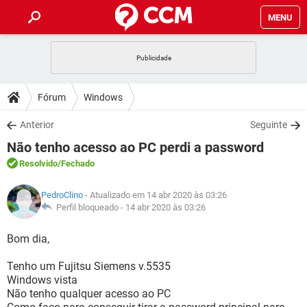
MENU
INÍCIO
JOGOS
WHATSAPP
DICAS
Fórum
Windows
CELULAR
FACEBOOK
JOGOS
WHATSAPP
DOWNLOADS
Anterior
Seguinte
OUTLOOK
EXCEL
CELULAR
FACEBOOK
Não tenho acesso ao PC perdi a password
INSTAGRAM
JOGOS
GMAIL
WHATSAPP
FÓRUM
OUTLOOK
EXCEL
Resolvido
/Fechado
GUIA DE COMPRAS
CELULAR
FACEBOOK
INSTAGRAM
JOGOS
GMAIL
WHATSAPP
GLOSSÁRIO
OUTLOOK
PedroClino
- Atualizado em 14 abr 2020 às 03:26
EXCEL
GUIA DE COMPRAS
CELULAR
FACEBOOK
Perfil bloqueado -
14 abr 2020 às 03:26
INSTAGRAM
JOGOS
GMAIL
WHATSAPP
OUTLOOK
EXCEL
Bom dia,
GUIA DE COMPRAS
CELULAR
FACEBOOK
INSTAGRAM
GMAIL
Tenho um Fujitsu Siemens v.5535
OUTLOOK
EXCEL
GUIA DE COMPRAS
Windows vista
INSTAGRAM
GMAIL
Não tenho qualquer acesso ao PC