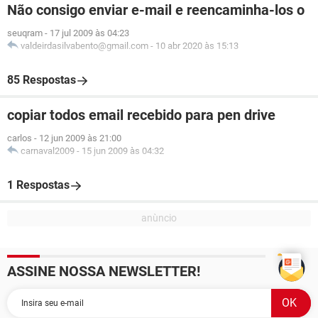
Não consigo enviar e-mail e reencaminha-los o
seuqram
-
17 jul 2009 às 04:23
valdeirdasilvabento@gmail.com
-
10 abr 2020 às 15:13
85 Respostas
copiar todos email recebido para pen drive
carlos
-
12 jun 2009 às 21:00
carnaval2009
-
15 jun 2009 às 04:32
1 Respostas
ASSINE NOSSA NEWSLETTER!