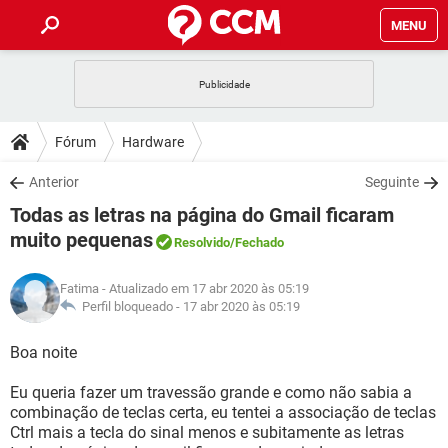
MENU
INÍCIO
JOGOS
WHATSAPP
DICAS
Fórum
Hardware
CELULAR
FACEBOOK
JOGOS
WHATSAPP
DOWNLOADS
Anterior
Seguinte
OUTLOOK
EXCEL
CELULAR
FACEBOOK
Todas as letras na página do Gmail ficaram
INSTAGRAM
JOGOS
GMAIL
WHATSAPP
FÓRUM
OUTLOOK
EXCEL
muito pequenas
Resolvido
/Fechado
GUIA DE COMPRAS
CELULAR
FACEBOOK
INSTAGRAM
JOGOS
GMAIL
WHATSAPP
GLOSSÁRIO
OUTLOOK
EXCEL
Fatima
- Atualizado em 17 abr 2020 às 05:19
GUIA DE COMPRAS
CELULAR
FACEBOOK
Perfil bloqueado -
17 abr 2020 às 05:19
INSTAGRAM
JOGOS
GMAIL
WHATSAPP
OUTLOOK
EXCEL
Boa noite
GUIA DE COMPRAS
CELULAR
FACEBOOK
INSTAGRAM
GMAIL
OUTLOOK
EXCEL
Eu queria fazer um travessão grande e como não sabia a
GUIA DE COMPRAS
combinação de teclas certa, eu tentei a associação de teclas
INSTAGRAM
GMAIL
Ctrl mais a tecla do sinal menos e subitamente as letras