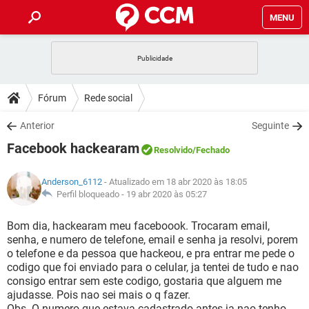
MENU
INÍCIO
JOGOS
WHATSAPP
DICAS
Fórum
Rede social
CELULAR
FACEBOOK
JOGOS
WHATSAPP
DOWNLOADS
Anterior
Seguinte
OUTLOOK
EXCEL
CELULAR
FACEBOOK
Facebook hackearam
INSTAGRAM
JOGOS
GMAIL
WHATSAPP
Resolvido
/Fechado
FÓRUM
OUTLOOK
EXCEL
GUIA DE COMPRAS
CELULAR
FACEBOOK
Anderson_6112
- Atualizado em 18 abr 2020 às 18:05
INSTAGRAM
JOGOS
GMAIL
WHATSAPP
GLOSSÁRIO
Perfil bloqueado -
19 abr 2020 às 05:27
OUTLOOK
EXCEL
GUIA DE COMPRAS
CELULAR
FACEBOOK
INSTAGRAM
JOGOS
GMAIL
WHATSAPP
Bom dia, hackearam meu faceboook. Trocaram email,
OUTLOOK
EXCEL
senha, e numero de telefone, email e senha ja resolvi, porem
GUIA DE COMPRAS
CELULAR
FACEBOOK
o telefone e da pessoa que hackeou, e pra entrar me pede o
INSTAGRAM
GMAIL
codigo que foi enviado para o celular, ja tentei de tudo e nao
OUTLOOK
EXCEL
GUIA DE COMPRAS
consigo entrar sem este codigo, gostaria que alguem me
INSTAGRAM
GMAIL
ajudasse. Pois nao sei mais o q fazer.
Obs. O numero que estava cadastrado antes ja nao tenho