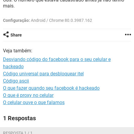
GUIA DE COMPRAS
mais.
Configuração:
Android / Chrome 80.0.3987.162
Share
Veja também:
Desviando código do facebook para o seu celular e
hackeado
Código universal para desbloquear itel
Código ascii
O que fazer quando seu facebook é hackeado
O que é proxy no celular
O celular ouve o que falamos
1 Respostas
RESPOSTA 1 / 1