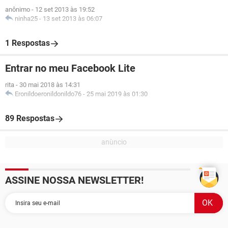
anônimo
-
12 set 2013 às 19:52
ninha25
-
13 set 2013 às 06:07
1 Respostas
Entrar no meu Facebook Lite
rita
-
30 mai 2018 às 14:31
Eronildoeronildonildo76
-
25 mai 2019 às 01:30
89 Respostas
ASSINE NOSSA NEWSLETTER!