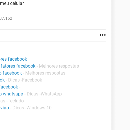
meu celular
987.162
ores facebook
 fatores facebook
- Melhores respostas
o facebook
- Melhores respostas
ook
-
Dicas -Facebook
 facebook
-
o whatsapp
-
Dicas -WhatsApp
cas -Teclado
viao
-
Dicas -Windows 10