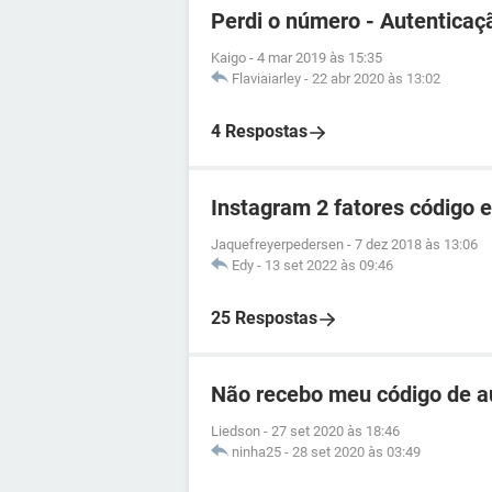
Perdi o número - Autenticaç
Kaigo
-
4 mar 2019 às 15:35
Flaviaiarley
-
22 abr 2020 às 13:02
4 Respostas
Instagram 2 fatores código 
Jaquefreyerpedersen
-
7 dez 2018 às 13:06
Edy
-
13 set 2022 às 09:46
25 Respostas
Não recebo meu código de au
Liedson
-
27 set 2020 às 18:46
ninha25
-
28 set 2020 às 03:49