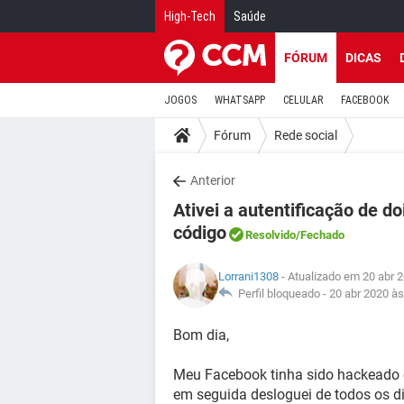
High-Tech
Saúde
FÓRUM
DICAS
JOGOS
WHATSAPP
CELULAR
FACEBOOK
Fórum
Rede social
Anterior
Ativei a autentificação de d
código
Resolvido
/Fechado
Lorrani1308
- Atualizado em 20 abr 
Perfil bloqueado -
20 abr 2020 às
Bom dia,
Meu Facebook tinha sido hackeado co
em seguida desloguei de todos os di