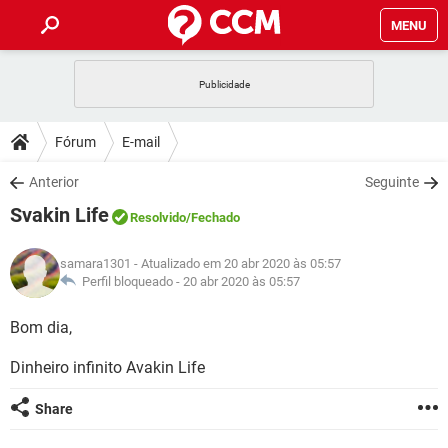
MENU
INÍCIO
JOGOS
WHATSAPP
DICAS
Fórum
E-mail
CELULAR
FACEBOOK
JOGOS
WHATSAPP
DOWNLOADS
Anterior
Seguinte
OUTLOOK
EXCEL
CELULAR
FACEBOOK
Svakin Life
INSTAGRAM
JOGOS
GMAIL
WHATSAPP
Resolvido
/Fechado
FÓRUM
OUTLOOK
EXCEL
GUIA DE COMPRAS
CELULAR
FACEBOOK
samara1301
- Atualizado em 20 abr 2020 às 05:57
INSTAGRAM
JOGOS
GMAIL
WHATSAPP
GLOSSÁRIO
Perfil bloqueado -
20 abr 2020 às 05:57
OUTLOOK
EXCEL
GUIA DE COMPRAS
CELULAR
FACEBOOK
INSTAGRAM
JOGOS
GMAIL
WHATSAPP
Bom dia,
OUTLOOK
EXCEL
GUIA DE COMPRAS
CELULAR
FACEBOOK
Dinheiro infinito Avakin Life
INSTAGRAM
GMAIL
OUTLOOK
EXCEL
GUIA DE COMPRAS
Share
INSTAGRAM
GMAIL