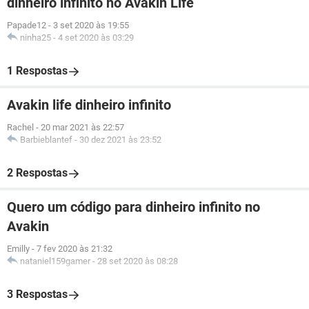
dinheiro infinito no Avakin Life
Papade12
-
3 set 2020 às 19:55
ninha25
-
4 set 2020 às 03:29
1 Respostas
Avakin life dinheiro infinito
Rachel
-
20 mar 2021 às 22:57
Barbieblantef
-
30 dez 2021 às 23:52
2 Respostas
Quero um código para dinheiro infinito no
Avakin
Emilly
-
7 fev 2020 às 21:32
nataniel159gamer
-
28 set 2020 às 08:28
3 Respostas