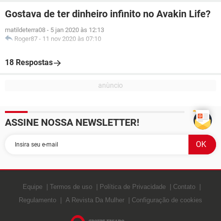
Gostava de ter dinheiro infinito no Avakin Life?
matildeterra08
-
5 jan 2020 às 12:13
Roger87
-
11 nov 2020 às 07:10
18 Respostas
ASSINE NOSSA NEWSLETTER!
Equipe
Termos de uso
Política de Privacidade
Contato
Regulamento
A Revista Da Mulher
Configuração de cookies