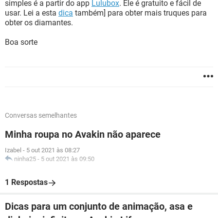
simples é a partir do app
Lulubox
. Ele é gratuito e fácil de
usar. Lei a esta
dica
também] para obter mais truques para
obter os diamantes.
Boa sorte
Conversas semelhantes
Minha roupa no Avakin não aparece
Izabel
-
5 out 2021 às 08:27
ninha25
-
5 out 2021 às 09:50
1 Respostas
Dicas para um conjunto de animação, asa e