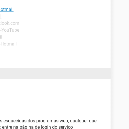
hotmail
l
tlook.com
 -YouTube
il
-Hotmail
as esquecidas dos programas web, qualquer que
entre na página de login do serviço