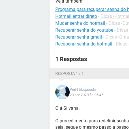
Veja também:
Programa para recuperar senha do 
Hotmail entrar direto
-
Dicas -Hotmai
Mudar senha do hotmail
-
Dicas -Ou
Recuperar senha do youtube
-
Dicas
Recuperar senha gmail
-
Dicas -Gma
Recuperar senha do hotmail
-
Dicas 
1 Respostas
RESPOSTA 1 / 1
Perfil bloqueado
20 abr 2020 às 05:45
Olá Silvana,
O procedimento para redefinir senh
seja, segue o mesmo passo a passo: 