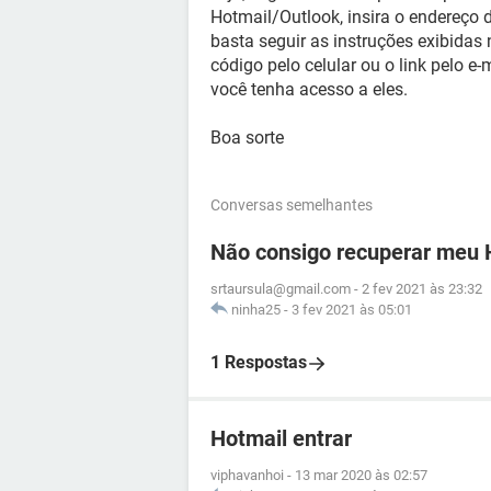
Hotmail/Outlook, insira o endereço d
basta seguir as instruções exibidas 
código pelo celular ou o link pelo e-
você tenha acesso a eles.
Boa sorte
Conversas semelhantes
Não consigo recuperar meu 
srtaursula@gmail.com
-
2 fev 2021 às 23:32
ninha25
-
3 fev 2021 às 05:01
1 Respostas
Hotmail entrar
viphavanhoi
-
13 mar 2020 às 02:57