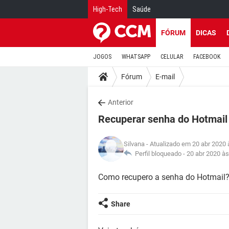
High-Tech
Saúde
FÓRUM
DICAS
JOGOS
WHATSAPP
CELULAR
FACEBOOK
Fórum
E-mail
Anterior
Recuperar senha do Hotmail
Silvana
- Atualizado em 20 abr 2020 
Perfil bloqueado -
20 abr 2020 às
Como recupero a senha do Hotmail
Share