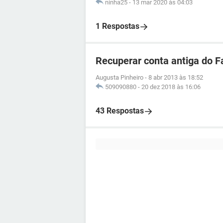
ninha25
-
13 mar 2020 às 04:03
1 Respostas
Recuperar conta antiga do 
Augusta Pinheiro
-
8 abr 2013 às 18:52
509090880
-
20 dez 2018 às 16:06
43 Respostas